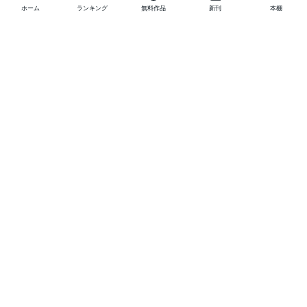
ホーム
ランキング
無料作品
新刊
本棚
他の作品を探す
メニュー
ランキング
新刊
キャンペーン
特集
SALE
編集部PICK UP
無料連載
無料作品