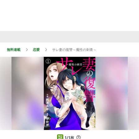
無料連載
恋愛
サレ妻の復讐～魔性の刺青～
1/1枚