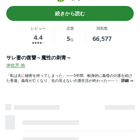
続きから読む
レビュー
恋愛
閲覧数
4.4
5
66,577
位
サレ妻の復讐～魔性の刺青～
伊吹芹
他
「私は夫に秘密を持ってしまった」――5年間、献身的に義母の介護を続け
た香蓮。義母が亡くなり、先の見えない介護生活が終わった――その四十九
詳細
日に夫の浮気を知る。「離婚はまだできない。せめて一周忌は終わってから
でないと、古風で献身的な嫁の鑑を介護が終わった途端に捨てるとか外聞が
悪すぎるだろ」そう笑いながら愛人と電話する夫は、介護疲れで老け込んだ
香蓮を捨てて若く綺麗な女を選ぼうとしていた。自暴自棄になった香蓮は飛
び降り自殺を図るが、とある男に止められる。その男は彫師を名乗り、その
脇腹には「香蓮」の名前と同じ美しい蓮の花のタトゥーが彫られてい
た……。「旦那を地獄に堕としてやれよ…どうせ死ぬならその前に」その
日、胸に彫った「秘密」が香蓮の運命を変えていく――。