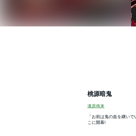
桃源暗鬼
漆原侑来
「お前は鬼の血を継いで
こに開幕!