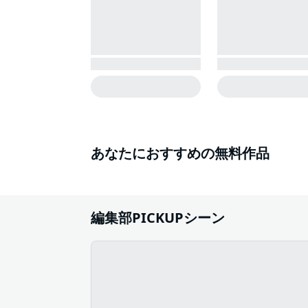
あなたにおすすめの無料作品
編集部PICKUPシーン