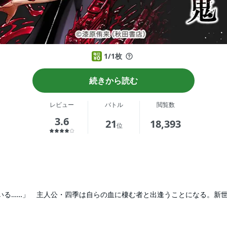
1/1枚
続きから読む
レビュー
バトル
閲覧数
3.6
21
18,393
位
いる……」 主人公・四季は自らの血に棲む者と出逢うことになる。新