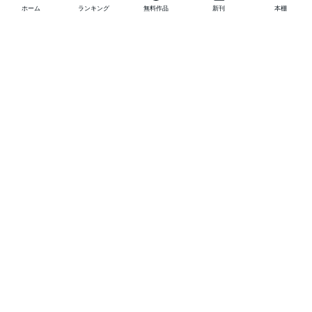
ホーム
ランキング
無料作品
新刊
本棚
他の作品を探す
メニュー
ランキング
新刊
キャンペーン
特集
SALE
編集部PICK UP
無料連載
無料作品