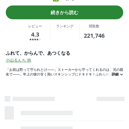
続きから読む
レビュー
ランキング
閲覧数
4.3
221,746
ふれて、からんで、あつくなる
小山るんち
他
「お前は黙って守られとけ――」ストーカーから守ってくれるのは、兄の親
友で――。年上の彼の甘く熱いスキンシップにドキドキ！ふれられ熱愛スト
詳細
ーリー!!◆「俺のものだって 見せつけてやるんだよ」ストーカーに狙われて
いる女子高生のモモは、兄の親友・蒼介に送り迎えをしてもらうことに。蒼
介がストーカー撃退のために提案したのは・・・モモにふれることで――!?
◆「これからすること 内緒な」徐々にカゲキになっていく、蒼介のモモ
へのスキンシップ。彼のスキンシップは本当にモモを守るため・・・？それ
とも――!? (この作品は電子コミック誌noicomi vol.25～vol.29に収録されて
います。重複購入にご注意ください)