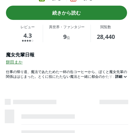
続きから読む
レビュー
異世界・ファンタジー
閲覧数
4.3
9
28,440
位
魔女先輩日報
餅田まか
仕事の帰り道、魔法であたためた一杯の缶コーヒーから、ぼくと魔女先輩の
関係ははじまった。とくに役にたたない魔法と一緒に都会のかたすみで生き
詳細
る、魔女先輩のものがたり。