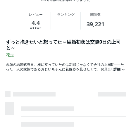
レビュー
ランキング
閲覧数
4.4
39,221
ずっと抱きたいと想ってた～結婚初夜は交際0日の上司
と～
花走
念願の結婚式当日、横に立っていたのは新郎じゃなくて会社の上司!?——た
った一人の家族であるおじいちゃんに花嫁姿を見せたくて、お見合いで結婚
詳細
を決めた…筈だった。なのにまさかの結婚式当日に新郎が逃げちゃった!?そ
んな私の前に現れたのは会社の上司の岩田さん。どうしていいか分からずに
慌てる私に「俺が新郎になってやる」って…えぇっ!?……結局おじいちゃんの
悲しむ顔が見たくなくて、勢いで結婚式を挙げちゃった…。その夜、岩田さ
んから「…ずっと好きだった」って告白されて押し倒された私は、普段のぶ
っきらぼうな岩田さんからは考えられないくらい優しいキスに心地良さを感
じてそのままベッドで…って普通に初夜しちゃったけどいいのこれー!?