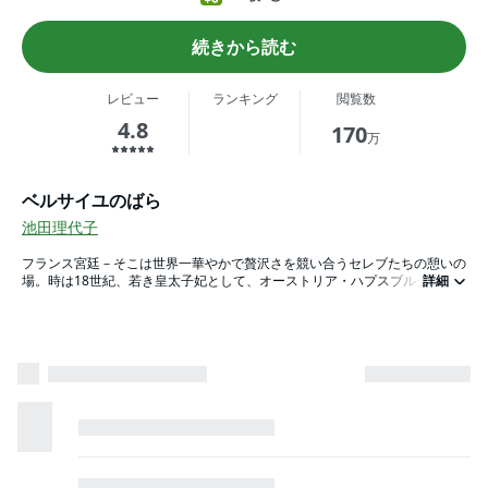
続きから読む
レビュー
ランキング
閲覧数
4.8
170
万
ベルサイユのばら
池田理代子
フランス宮廷－そこは世界一華やかで贅沢さを競い合うセレブたちの憩いの
場。時は18世紀、若き皇太子妃として、オーストリア・ハプスブルグ家よ
詳細
りマリー・アントワネットが嫁いでくる。皇太子夫妻を護衛するのは、男装
の麗人・オスカル・フランソワ・ド・ジャルジェ。宮廷では愛くるしいアン
トワネットへと人気が集まるが、ルイ15世の愛人・デュ・バリー夫人が社
交界を牛耳っていた…。皇太子妃VS国王愛人で盛り上がるベルサイユ。そし
て、対立はオスカルをも巻き込みやがて国際問題へと発展していき…！？類
を見ない大ブームを巻き起こし今なお世界中の人々を魅了してやまない不朽
の名作！第1巻