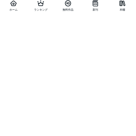
ホーム
ランキング
無料作品
新刊
本棚
他の作品を探す
メニュー
ランキング
新刊
キャンペーン
特集
SALE
編集部PICK UP
無料連載
無料作品