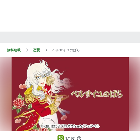
無料連載
恋愛
ベルサイユのばら
1/1枚