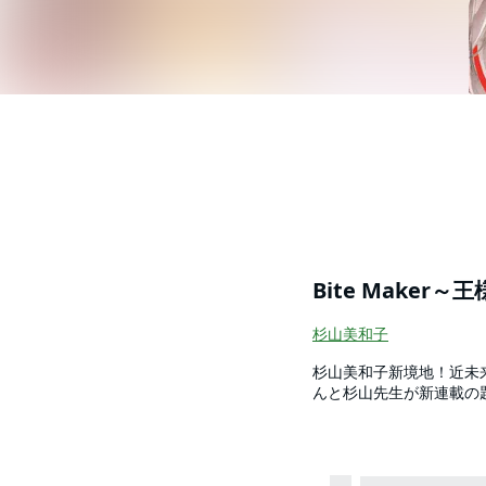
Bite Maker～
杉山美和子
杉山美和子新境地！近未来エロティカ デジタル雑誌「＆フラワー」に電撃移籍を
んと杉山先生が新連載の
緻密を極めておりました
飛び出します。 本能と
くださいませ。 1巻の
す！ 【電子版限定、