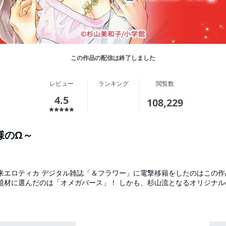
この作品の配信は終了しました
レビュー
ランキング
閲覧数
4.5
108,229
王様のΩ～
したのはこの作品を描くためでした。 な
題材に選んだのは「オメガバース」！ しかも、杉山流となるオリジナル
。 α、β、Ωという3種の性別の他に「ナンバーズ」「従者」「特区」…
理性がたたかい、たった一人の運命のつがいを探し出す近未来エロティカ
舞台は「新宿」。信長、秀吉、幸村がたった一人のΩを奪い会う究極のラ
かきおろし特典付き！】