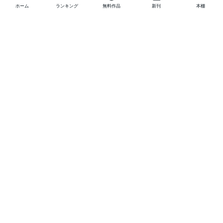
ホーム
ランキング
無料作品
新刊
本棚
他の作品を探す
メニュー
ランキング
新刊
キャンペーン
特集
SALE
編集部PICK UP
無料連載
無料作品