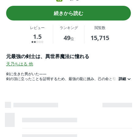
続きから読む
レビュー
ランキング
閲覧数
1.5
49
15,715
位
元最強の剣士は、異世界魔法に憧れる
天乃ちはる
他
剣に生きた男がいた――
剣の頂に立ったことを証明するため、最強の龍に挑み、己の命と引き換えに
詳細
打ち勝った。
龍は剣士を讃え、彼が憧れた【魔法の習得】を叶えようとした。
異世界転生という手段で。
スキル至上主義の国に転生した元剣士は、スキル無しというハンデをものと
もせず前世のスキルで無双する！
ＷＥＢコミック誌「コミックライド」2018年２月号～2018年７月号、９月
号
同単話版単話版１話～７話を収録