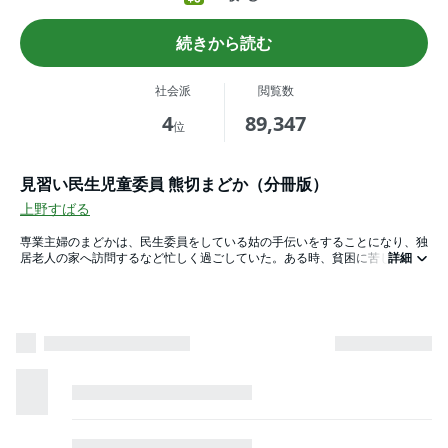
続きから読む
社会派
閲覧数
4
89,347
位
見習い民生児童委員 熊切まどか（分冊版）
上野すばる
専業主婦のまどかは、民生委員をしている姑の手伝いをすることになり、独
居老人の家へ訪問するなど忙しく過ごしていた。ある時、貧困に苦しむシン
詳細
グルマザーと出会ったまどかは、生活保護を受けるようにアドバイスを与え
る。ところがその結果、子供たちがネグレクトされてしまい…!? 地域に暮
らす社会的弱者のために奔走する見習い民生委員の奮闘を描いた社会派ドラ
マ！