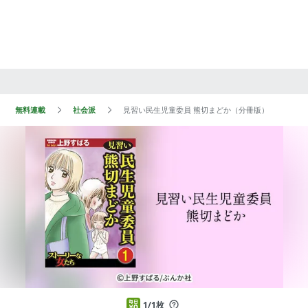
無料連載
社会派
見習い民生児童委員 熊切まどか（分冊版）
1/1枚