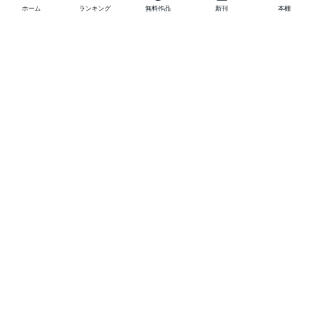
ホーム
ランキング
無料作品
新刊
本棚
他の作品を探す
メニュー
ランキング
新刊
キャンペーン
特集
SALE
編集部PICK UP
無料連載
無料作品