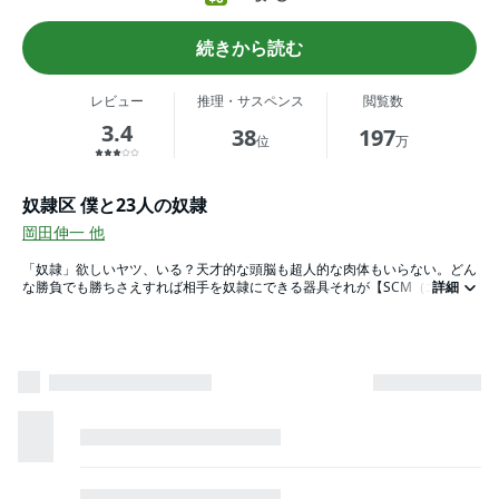
続きから読む
レビュー
推理・サスペンス
閲覧数
3.4
38
197
位
万
奴隷区 僕と23人の奴隷
岡田伸一
他
「奴隷」欲しいヤツ、いる？天才的な頭脳も超人的な肉体もいらない。どん
な勝負でも勝ちさえすれば相手を奴隷にできる器具それが【SCM（エスシ
詳細
ーエム）】。偶然にも【SCM】を手にした24人の主人公が欲望のため、復
讐のため、それぞれの目的のために壮絶なサバイバルゲームを開始した!!
「E★エブリスタ」で圧倒的な人気を誇る小説が待望の漫画化！