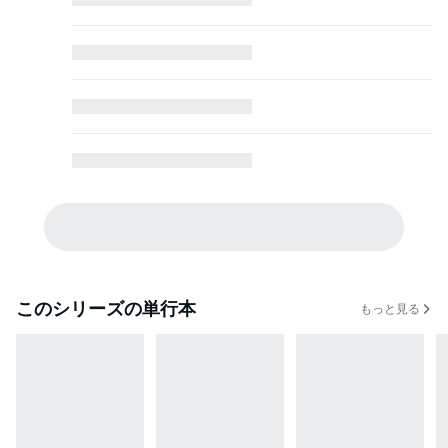
このシリーズの単行本
もっと見る