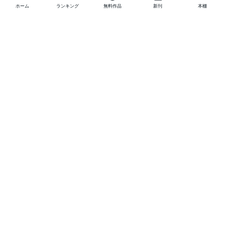
ホーム
ランキング
無料作品
新刊
本棚
他の作品を探す
メニュー
ランキング
新刊
キャンペーン
特集
SALE
編集部PICK UP
無料連載
無料作品