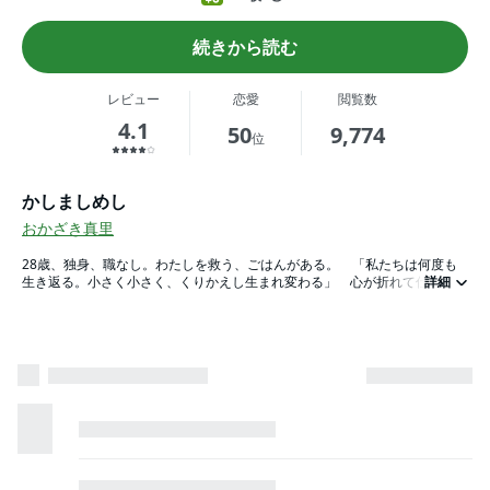
続きから読む
レビュー
恋愛
閲覧数
4.1
50
9,774
位
かしましめし
おかざき真里
28歳、独身、職なし。わたしを救う、ごはんがある。 「私たちは何度も
生き返る。小さく小さく、くりかえし生まれ変わる」 心が折れて仕事を辞
詳細
めた千春（ちはる）。バリキャリだが男でつまづくナカムラ。恋人との関係
がうまくいかないゲイの英治（えいじ）。同級生の自死をきっかけに再会を
した、美大の同級生3人。つらくて心が死にそうになっても、みんなで集
い、ごはんを食べれば生き返ることができる。それはとても温かで、幸福な
時間――。ひとは食べる。嬉しい時も、悲しい時も。男女3人、にぎやかお
ウチごはん。「サプリ」「&」のおかざき真里最新作！簡単レシピもたっぷ
り収録。