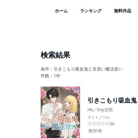
ホーム
ランキング
無料作品
検索結果
条件：引きこもり吸血鬼と見習い魔法使い
件数：
1
件
引きこもり吸血鬼
Hk／Soy太郎
ライトノベル
(
0
)
既刊1巻