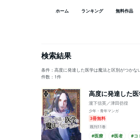
ホーム
ランキング
無料作品
検索結果
条件：高度に発達した医学は魔法と区別がつかない
件数：
1
件
高度に発達した医
瀧下信英／津田彷徨
少年・青年マンガ
3冊無料
既刊11巻
#医療
#医者
#コ