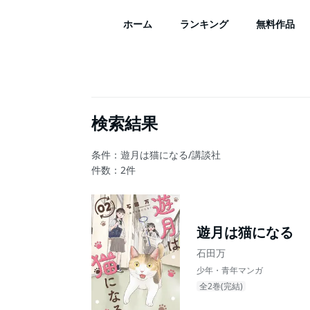
ホーム
ランキング
無料作品
検索結果
条件：遊月は猫になる/講談社
件数：
2
件
遊月は猫になる
石田万
少年・青年マンガ
全2巻(完結)