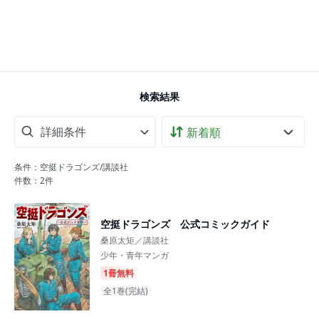
検索結果
詳細条件
条件：空挺ドラゴンズ/講談社
件数：
2
件
空挺ドラゴンズ 公式コミックガイド
桑原太矩／講談社
少年・青年マンガ
1冊無料
全1巻(完結)