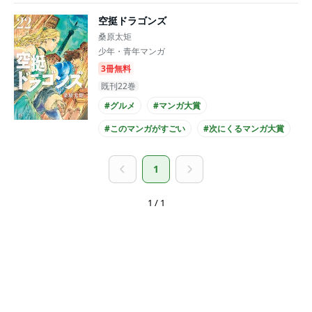
空挺ドラゴンズ
桑原太矩
少年・青年マンガ
3冊無料
既刊22巻
#グルメ
#マンガ大賞
#このマンガがすごい
#次にくるマンガ大賞
#書店員が選んだコミック
1
#このマンガを読め！
#アニメ化
1 / 1