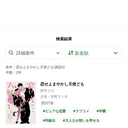
検索結果
詳細条件
条件：恋せよまやかし天使ども/講談社
件数：
2
件
恋せよまやかし天使ども
卯月ココ
少女・女性マンガ
既刊7巻
#ピュアな恋愛
#ラブコメ
#学園
#同級生
#主人公が想いを寄せる