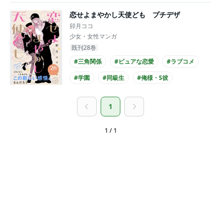
#高校生との恋愛
#王子様系男子
恋せよまやかし天使ども プチデザ
#主人公が10代女性
#主人公が高校生
卯月ココ
#長身男子
少女・女性マンガ
既刊28巻
#三角関係
#ピュアな恋愛
#ラブコメ
#学園
#同級生
#俺様・S彼
#高校生との恋愛
#爽やかイケメン
1
#主人公が10代女性
#主人公が高校生
1 / 1