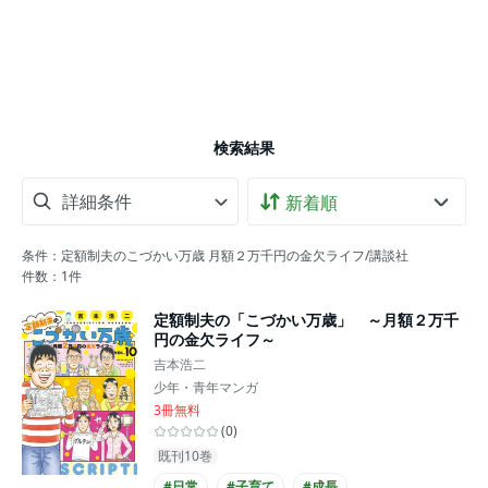
検索結果
詳細条件
条件：定額制夫のこづかい万歳 月額２万千円の金欠ライフ/講談社
件数：
1
件
定額制夫の「こづかい万歳」 ～月額２万千
円の金欠ライフ～
吉本浩二
少年・青年マンガ
3冊無料
(
0
)
既刊10巻
#日常
#子育て
#成長