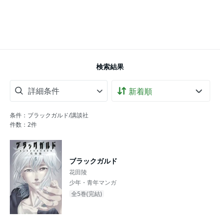
検索結果
詳細条件
条件：ブラックガルド/講談社
件数：
2
件
ブラックガルド
花田陵
少年・青年マンガ
全5巻(完結)