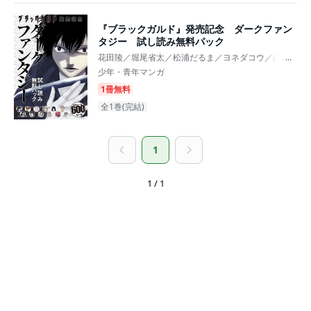
『ブラックガルド』発売記念 ダークファン
タジー 試し読み無料パック
花田陵／堀尾省太／松浦だるま／ヨネダコウ／はらわた
...
少年・青年マンガ
1冊無料
全1巻(完結)
1
1 / 1