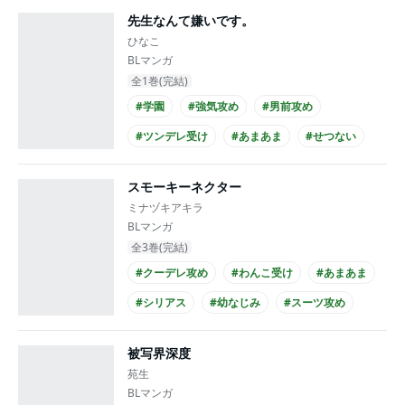
先生なんて嫌いです。
#童貞受け
ひなこ
BLマンガ
全1巻(完結)
#学園
#強気攻め
#男前攻め
#ツンデレ受け
#あまあま
#せつない
#先生・生徒
#ノンケ攻め
#ノンケ受け
スモーキーネクター
#童貞受け
ミナヅキアキラ
BLマンガ
全3巻(完結)
#クーデレ攻め
#わんこ受け
#あまあま
#シリアス
#幼なじみ
#スーツ攻め
#黒髪受け
#ドラマCD化
#20代攻め
被写界深度
#20代受け
苑生
BLマンガ