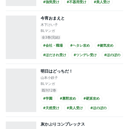
#強気受け
#不器用受け
#美人受け
#シリアス
#せつない
#同級生
今宵おまえと
#ノンケ攻め
木下けい子
BLマンガ
全3巻(完結)
#会社・職場
#ヘタレ攻め
#健気攻め
#ほだされ受け
#ツンデレ受け
#ほのぼの
#せつない
#仕事関係
#リーマン攻め
明日はどっちだ！
#リーマン受け
山本小鉄子
BLマンガ
既刊12巻
#学園
#寡黙攻め
#硬派攻め
#天然受け
#美人受け
#ほのぼの
#シュール
#同級生
#不良受け
灰かぶりコンプレックス
#高校生攻め