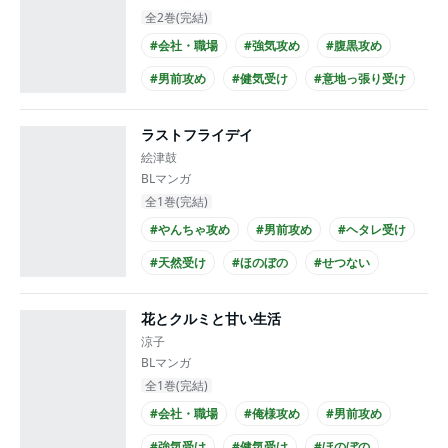
全2巻(完結)
#会社・職場
#強気攻め
#腹黒攻め
#男前攻め
#健気受け
#意地っ張り受け
#ツンデレ受け
#シリアス
#せつない
ラストフライデイ
#同僚
絵津鼓
BLマンガ
全1巻(完結)
#やんちゃ攻め
#男前攻め
#ヘタレ受け
#天然受け
#ほのぼの
#せつない
#仕事関係
#年下攻め
#ノンケ攻め
花とクルミと甘い生活
#チャラ男攻め
涼子
BLマンガ
全1巻(完結)
#会社・職場
#俺様攻め
#男前攻め
#強気受け
#健気受け
#ほのぼの