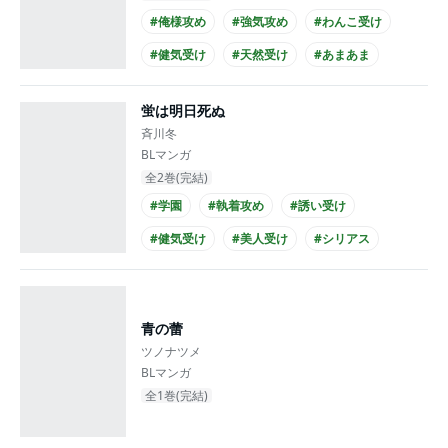
#俺様攻め
#強気攻め
#わんこ受け
#健気受け
#天然受け
#あまあま
#シュール
#エロ度MAX!!
#年上・年下
蛍は明日死ぬ
#大学生攻め
斉川冬
BLマンガ
全2巻(完結)
#学園
#執着攻め
#誘い受け
#健気受け
#美人受け
#シリアス
#せつない
#同級生
#高校生攻め
#高校生受け
青の蕾
ツノナツメ
BLマンガ
全1巻(完結)