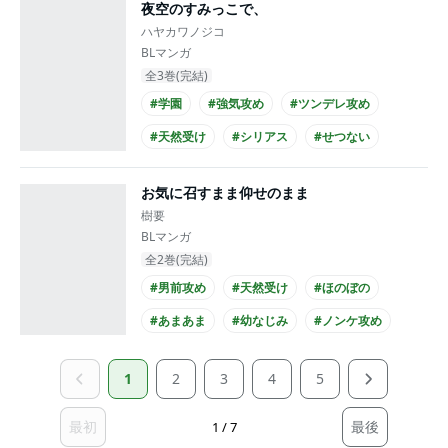
夜空のすみっこで、
#主従関係
ハヤカワノジコ
BLマンガ
全3巻(完結)
#学園
#強気攻め
#ツンデレ攻め
#天然受け
#シリアス
#せつない
#先輩・後輩
#リーマン攻め
#先生受け
お気に召すまま仰せのまま
#黒髪攻め
樹要
BLマンガ
全2巻(完結)
#男前攻め
#天然受け
#ほのぼの
#あまあま
#幼なじみ
#ノンケ攻め
#ノンケ受け
#高校生受け
#黒髪攻め
1
2
3
4
5
#学生服攻め
最初
最後
1 / 7