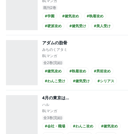
BLマンガ
既刊2巻
#学園
#健気攻め
#執着攻め
#硬派攻め
#健気受け
#美人受け
#シリアス
#せつない
#幼なじみ
アダムの肋骨
#年下攻め
みちのくアタミ
BLマンガ
全2巻(完結)
#健気攻め
#執着攻め
#男前攻め
#わんこ受け
#健気受け
#シリアス
#せつない
#エロ度MAX!!
4月の東京は…
#複数カップリング
#同僚
ハル
BLマンガ
全3巻(完結)
#会社・職場
#わんこ攻め
#健気攻め