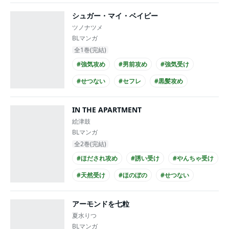
シュガー・マイ・ベイビー
ツノナツメ
BLマンガ
全1巻(完結)
#強気攻め
#男前攻め
#強気受け
#せつない
#セフレ
#黒髪攻め
#20代攻め
#20代受け
#短編集
IN THE APARTMENT
絵津鼓
BLマンガ
全2巻(完結)
#ほだされ攻め
#誘い受け
#やんちゃ受け
#天然受け
#ほのぼの
#せつない
#同級生
#20代攻め
#20代受け
アーモンドを七粒
夏水りつ
BLマンガ