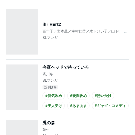
#エロ度MAX!!
#義兄弟
#大学生攻め
#大学生受け
ihr HertZ
百年子／岩本薫／幸村佳苗／木下けい子／山下街／ヨネダ
...
BLマンガ
今夜ベッドで待っていろ
斉川冬
BLマンガ
既刊3巻
#健気攻め
#硬派攻め
#誘い受け
#美人受け
#あまあま
#ギャグ・コメディ
#幼なじみ
#高校生攻め
#高校生受け
兎の森
#学生服攻め
苑生