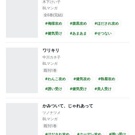
木下けい子
BLマンガ
全6巻(完結)
#俺様攻め
#腹黒攻め
#ほだされ攻め
#健気受け
#あまあま
#せつない
#童貞受け
#社長攻め
#リーマン受け
ワリキリ
#長身攻め
中川カネ子
BLマンガ
既刊1巻
#わんこ攻め
#健気攻め
#執着攻め
#誘い受け
#健気受け
#美人受け
#あまあま
#シュール
#エロ度MAX!!
かみついて、じゃれあって
#セフレ
ツノナツメ
BLマンガ
既刊1巻
#ほだされ攻め
#クーデレ攻め
#誘い受け