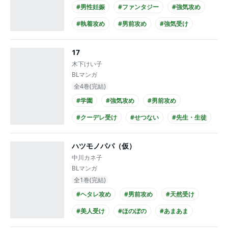
#男性妊娠
#ファンタジー
#強気攻め
#執着攻め
#男前攻め
#強気受け
#意地っ張り受け
#美人受け
#あまあま
17
#せつない
木下けい子
BLマンガ
全4巻(完結)
#学園
#強気攻め
#男前攻め
#クーデレ受け
#せつない
#先生・生徒
#年下攻め
#高校生攻め
#先生受け
ハツモノパパ（仮）
#長身攻め
中川カネ子
BLマンガ
全1巻(完結)
#ヘタレ攻め
#男前攻め
#天然受け
#美人受け
#ほのぼの
#あまあま
#契約関係
#年下攻め
#ノンケ攻め