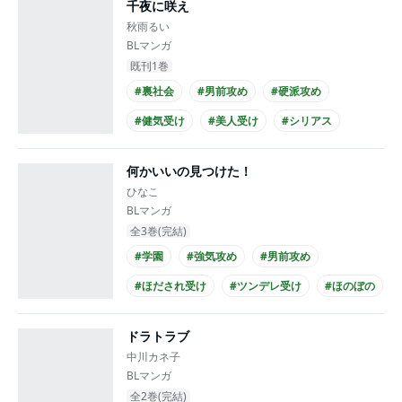
千夜に咲え
#年下攻め
秋雨るい
BLマンガ
既刊1巻
#裏社会
#男前攻め
#硬派攻め
#健気受け
#美人受け
#シリアス
#せつない
#複数カップリング
#主従関係
何かいいの見つけた！
#執事攻め
ひなこ
BLマンガ
全3巻(完結)
#学園
#強気攻め
#男前攻め
#ほだされ受け
#ツンデレ受け
#ほのぼの
#あまあま
#エロ度MAX!!
#先輩・後輩
ドラトラブ
#童貞受け
中川カネ子
BLマンガ
全2巻(完結)