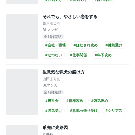
#せつない
#上司・部下
#黒髪受け
それでも、やさしい恋をする
ヨネダコウ
BLマンガ
全1巻(完結)
#会社・職場
#ほだされ攻め
#健気受け
#せつない
#仕事関係
#年下攻め
#ノンケ攻め
#リーマン攻め
生意気な猟犬の躾け方
#リーマン受け
#メガネ攻め
山田まりお
BLマンガ
全1巻(完結)
#裏社会
#俺様攻め
#強気攻め
#強気受け
#意地っ張り受け
#シリアス
#せつない
#黒髪攻め
#スーツ攻め
爪先に光路図
#スーツ受け
青井秋