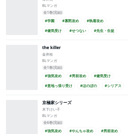
BLマンガ
全1巻(完結)
#学園
#寡黙攻め
#執着攻め
#健気受け
#せつない
#先生・生徒
#大学生受け
#メガネ攻め
#黒髪攻め
the killer
#スーツ攻め
金井桂
BLマンガ
全1巻(完結)
#強気攻め
#男前攻め
#健気受け
#意地っ張り受け
#ほのぼの
#シリアス
#ノンケ攻め
#ノンケ受け
#リーマン攻め
京極家シリーズ
#メガネ攻め
木下けい子
BLマンガ
全6巻(完結)
#強気攻め
#やんちゃ攻め
#男前攻め