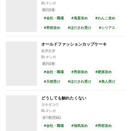
BLマンガ
既刊5巻
#会社・職場
#鬼畜攻め
#わんこ攻め
#男前攻め
#ほだされ受け
#シリアス
#シュール
#仕事関係
#年下攻め
オールドファッションカップケーキ
#ノンケ受け
佐岸左岸
BLマンガ
既刊3巻
#会社・職場
#男前攻め
#硬派攻め
#天然受け
#ほだされ受け
#美人受け
#ほのぼの
#せつない
#上司・部下
どうしても触れたくない
#年下攻め
ヨネダコウ
BLマンガ
全1巻(完結)
#会社・職場
#強気攻め
#男前攻め