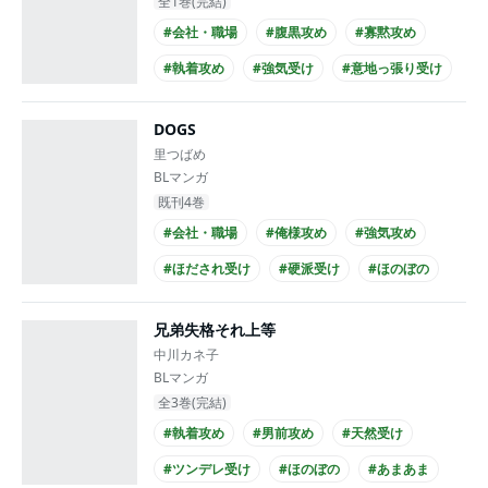
全1巻(完結)
#会社・職場
#腹黒攻め
#寡黙攻め
#執着攻め
#強気受け
#意地っ張り受け
#シリアス
#敵対関係
#ノンケ受け
DOGS
#チャラ男受け
里つばめ
BLマンガ
既刊4巻
#会社・職場
#俺様攻め
#強気攻め
#ほだされ受け
#硬派受け
#ほのぼの
#シリアス
#仕事関係
#ノンケ受け
兄弟失格それ上等
#スーツ攻め
中川カネ子
BLマンガ
全3巻(完結)
#執着攻め
#男前攻め
#天然受け
#ツンデレ受け
#ほのぼの
#あまあま