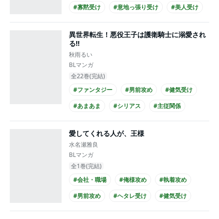
#寡黙受け
#意地っ張り受け
#美人受け
#シリアス
#せつない
#上司・部下
異世界転生！悪役王子は護衛騎士に溺愛され
#ノンケ攻め
る!!
秋雨るい
BLマンガ
全22巻(完結)
#ファンタジー
#男前攻め
#健気受け
#あまあま
#シリアス
#主従関係
#黒髪受け
愛してくれる人が、王様
水名瀬雅良
BLマンガ
全1巻(完結)
#会社・職場
#俺様攻め
#執着攻め
#男前攻め
#ヘタレ受け
#健気受け
#美人受け
#あまあま
#せつない