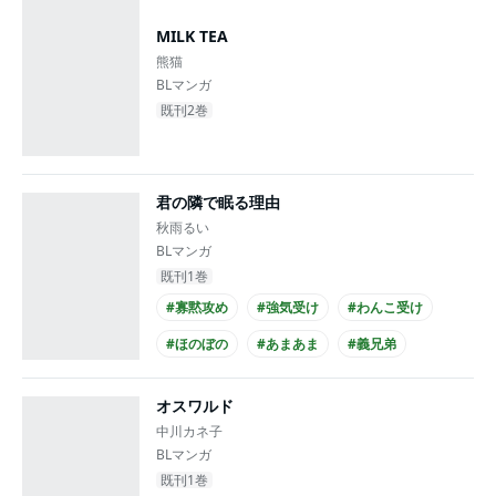
#スーツ攻め
MILK TEA
熊猫
BLマンガ
既刊2巻
君の隣で眠る理由
秋雨るい
BLマンガ
既刊1巻
#寡黙攻め
#強気受け
#わんこ受け
#ほのぼの
#あまあま
#義兄弟
#高校生攻め
#高校生受け
#学生服攻め
オスワルド
#黒髪受け
中川カネ子
BLマンガ
既刊1巻