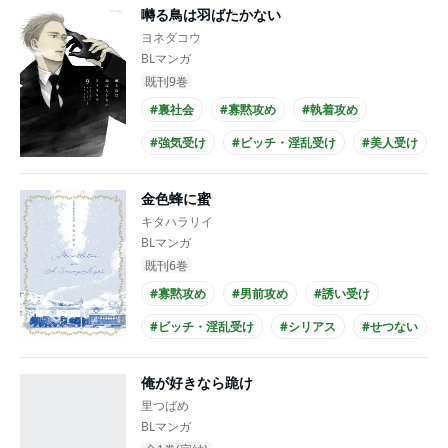
囀る鳥は羽ばたかない
#黒髪受け
ヨネダコウ
BLマンガ
既刊9巻
#裏社会
#寡黙攻め
#執着攻め
#強気受け
#ビッチ・淫乱受け
#美人受け
#シリアス
#せつない
#複数カップリング
金色蜂に蜜
#主従関係
キタハラリイ
BLマンガ
既刊6巻
#寡黙攻め
#男前攻め
#誘い受け
#ビッチ・淫乱受け
#シリアス
#せつない
#エロ度MAX!!
#複数カップリング
俺が好きなら跪け
#契約関係
#黒髪攻め
里つばめ
BLマンガ