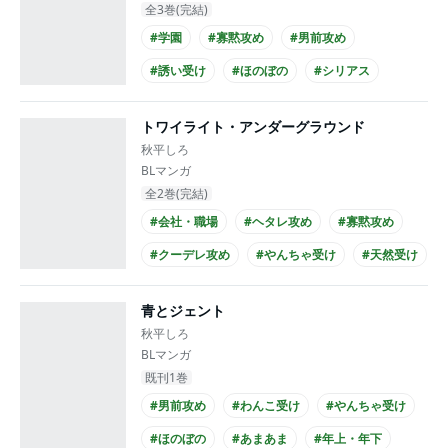
全3巻(完結)
#学園
#寡黙攻め
#男前攻め
#誘い受け
#ほのぼの
#シリアス
#同級生
#ノンケ攻め
#ノンケ受け
トワイライト・アンダーグラウンド
#高校生攻め
秋平しろ
BLマンガ
全2巻(完結)
#会社・職場
#ヘタレ攻め
#寡黙攻め
#クーデレ攻め
#やんちゃ受け
#天然受け
#ほのぼの
#シュール
#仕事関係
青とジェント
#ノンケ受け
秋平しろ
BLマンガ
既刊1巻
#男前攻め
#わんこ受け
#やんちゃ受け
#ほのぼの
#あまあま
#年上・年下