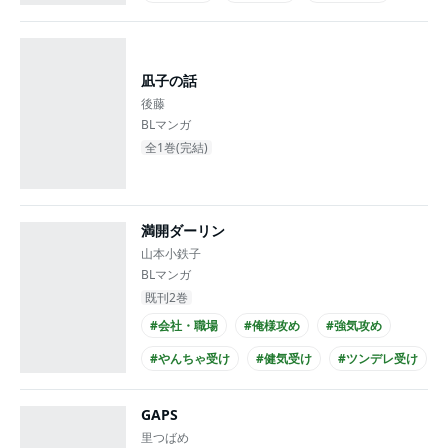
#童貞受け
#社長攻め
#高校生受け
#長身攻め
凪子の話
後藤
BLマンガ
全1巻(完結)
満開ダーリン
山本小鉄子
BLマンガ
既刊2巻
#会社・職場
#俺様攻め
#強気攻め
#やんちゃ受け
#健気受け
#ツンデレ受け
#ほのぼの
#あまあま
#仕事関係
GAPS
#20代攻め
里つばめ