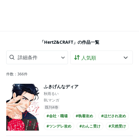
「HertZ&CRAFT」の作品一覧
詳細条件
件数：
366
件
ふきげんなディア
秋雨るい
BLマンガ
既刊4巻
#会社・職場
#執着攻め
#ほだされ攻め
#ツンデレ攻め
#わんこ受け
#天然受け
#ほのぼの
#あまあま
#仕事関係