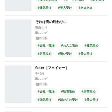
#健気受け
#美人受け
#あまあま
#シリアス
#年上・年下
#高校生受け
それは春の終わりに
#黒髪攻め
野白ぐり
BLマンガ
既刊1巻
#会社・職場
#わんこ攻め
#健気攻め
#男前攻め
#誘い受け
#美人受け
#あまあま
#せつない
#先輩・後輩
faker［フェイカー］
#年下攻め
千代崎
BLマンガ
既刊1巻
#会社・職場
#執着攻め
#男前攻め
#強気受け
#ほだされ受け
#美人受け
#あまあま
#せつない
#先輩・後輩