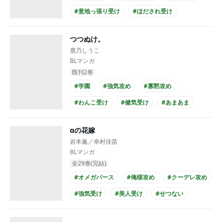
#意地っ張り受け
#ほだされ受け
#硬派受け
#ほのぼの
#せつない
つつぬけ。
#同級生
#長身攻め
鹿乃しうこ
BLマンガ
既刊2巻
#学園
#強気攻め
#寡黙攻め
#わんこ受け
#健気受け
#あまあま
#シュール
#同級生
#高校生攻め
αの花嫁
#高校生受け
岩本薫／幸村佳苗
BLマンガ
全29巻(完結)
#オメガバース
#俺様攻め
#クーデレ攻め
#強気受け
#美人受け
#せつない
#エロ度MAX!!
#社長攻め
#高校生受け