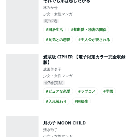
それでも弟は恋したがる
林みかせ
少女・女性マンガ
既刊7巻
#同居生活
#禁断愛・秘密の関係
#兄弟との恋愛
#主人公が愛される
#大学生との恋愛
#犬系男子
愛蔵版 CIPHER 【電子限定カラー完全収録
#主人公が20代女性
#主人公が大学生
版】
成田美名子
#長身男子
少女・女性マンガ
全7巻(完結)
#ピュアな恋愛
#ラブコメ
#学園
#入れ替わり
#同級生
#主人公が想いを寄せる
#高校生との恋愛
#王子様系男子
#ミステリアス男子
月の子 MOON CHILD
清水玲子
#主人公が10代女性
少女・女性マンガ