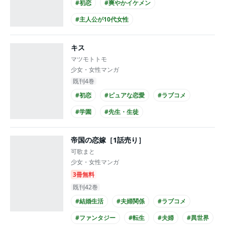
#初恋
#爽やかイケメン
#主人公が10代女性
キス
マツモトトモ
少女・女性マンガ
既刊4巻
#初恋
#ピュアな恋愛
#ラブコメ
#学園
#先生・生徒
#主人公が想いを寄せる
#先生との恋愛
帝国の恋嫁［1話売り］
#ミステリアス男子
#主人公が10代女性
可歌まと
#主人公が高校生
少女・女性マンガ
3冊無料
既刊42巻
#結婚生活
#夫婦関係
#ラブコメ
#ファンタジー
#転生
#夫婦
#異世界