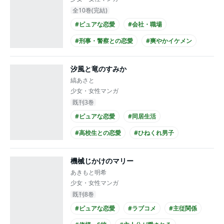
全10巻(完結)
#ピュアな恋愛
#会社・職場
#刑事・警察との恋愛
#爽やかイケメン
#主人公が20代女性
汐風と竜のすみか
縞あさと
少女・女性マンガ
既刊3巻
#ピュアな恋愛
#同居生活
#高校生との恋愛
#ひねくれ男子
#主人公が10代女性
#主人公が高校生
機械じかけのマリー
あきもと明希
少女・女性マンガ
既刊8巻
#ピュアな恋愛
#ラブコメ
#主従関係