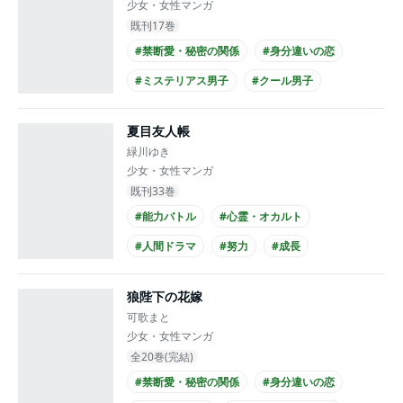
少女・女性マンガ
既刊17巻
#禁断愛・秘密の関係
#身分違いの恋
#ミステリアス男子
#クール男子
#主人公が10代女性
#和装
夏目友人帳
緑川ゆき
少女・女性マンガ
既刊33巻
#能力バトル
#心霊・オカルト
#人間ドラマ
#努力
#成長
#マンガ大賞
#このマンガがすごい
狼陛下の花嫁
#高校生
#アニメ化
可歌まと
少女・女性マンガ
全20巻(完結)
#禁断愛・秘密の関係
#身分違いの恋