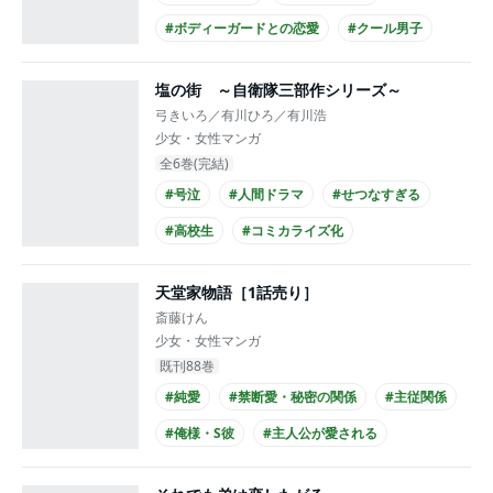
#ボディーガードとの恋愛
#クール男子
#主人公が10代女性
#主人公が高校生
塩の街 ～自衛隊三部作シリーズ～
#星雲賞 コミック部門
弓きいろ／有川ひろ／有川浩
少女・女性マンガ
全6巻(完結)
#号泣
#人間ドラマ
#せつなすぎる
#高校生
#コミカライズ化
天堂家物語［1話売り］
斎藤けん
少女・女性マンガ
既刊88巻
#純愛
#禁断愛・秘密の関係
#主従関係
#俺様・S彼
#主人公が愛される
#主人公が10代女性