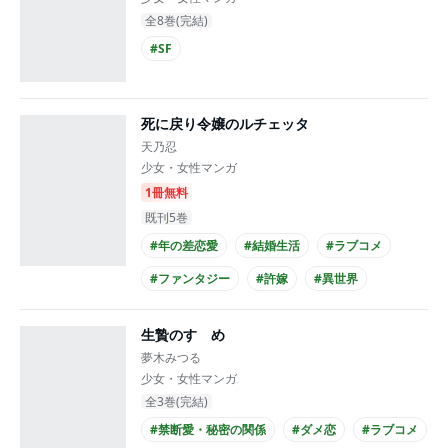
全8巻(完結)
#SF
死に戻り令嬢のルチェッタ
天乃忍
少女・女性マンガ
1冊無料
既刊5巻
#年の差恋愛
#結婚生活
#ラブコメ
#ファンタジー
#許嫁
#異世界
#主人公が愛される
#クール男子
生贄のすゝめ
#コミカライズ化
夢木みつる
少女・女性マンガ
全3巻(完結)
#禁断愛・秘密の関係
#ダメ恋
#ラブコメ