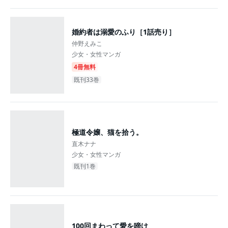
#主人公が愛される
#王族・貴族との恋愛
#猫系男子
婚約者は溺愛のふり［1話売り］
仲野えみこ
少女・女性マンガ
4冊無料
既刊33巻
極道令嬢、猫を拾う。
直木ナナ
少女・女性マンガ
既刊1巻
100回まわって愛を啼け