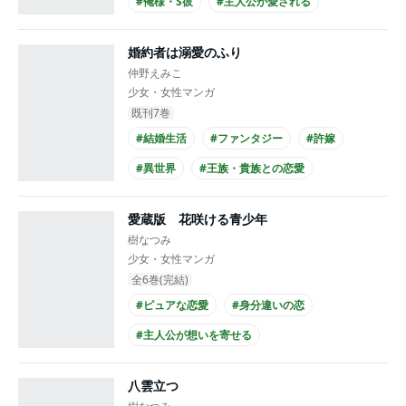
#俺様・S彼
#主人公が愛される
#ひねくれ男子
#主人公が10代女性
婚約者は溺愛のふり
#主人公がメイド
仲野えみこ
少女・女性マンガ
既刊7巻
#結婚生活
#ファンタジー
#許嫁
#異世界
#王族・貴族との恋愛
#爽やかイケメン
愛蔵版 花咲ける青少年
樹なつみ
少女・女性マンガ
全6巻(完結)
#ピュアな恋愛
#身分違いの恋
#主人公が想いを寄せる
#王族・貴族との恋愛
#王子様系男子
八雲立つ
#主人公が10代女性
#黒髪男子