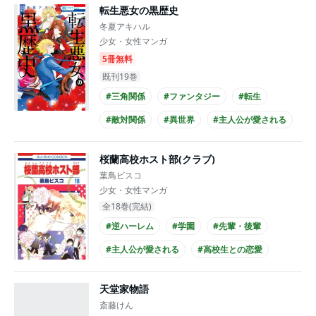
転生悪女の黒歴史
#黒髪男子
冬夏アキハル
少女・女性マンガ
5冊無料
既刊19巻
#三角関係
#ファンタジー
#転生
#敵対関係
#異世界
#主人公が愛される
#執事との恋愛
#猫系男子
桜蘭高校ホスト部(クラブ)
#ミステリアス男子
#主人公が10代女性
葉鳥ビスコ
少女・女性マンガ
全18巻(完結)
#逆ハーレム
#学園
#先輩・後輩
#主人公が愛される
#高校生との恋愛
#王子様系男子
#プレイボーイ
天堂家物語
#主人公が10代女性
#アニメ化
#実写化
斎藤けん