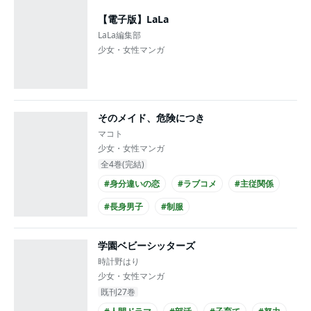
【電子版】LaLa
LaLa編集部
少女・女性マンガ
そのメイド、危険につき
マコト
少女・女性マンガ
全4巻(完結)
#身分違いの恋
#ラブコメ
#主従関係
#長身男子
#制服
学園ベビーシッターズ
時計野はり
少女・女性マンガ
既刊27巻