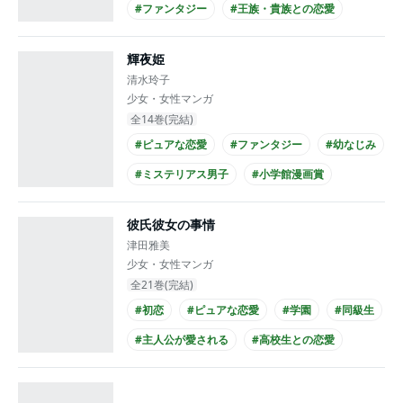
#ファンタジー
#王族・貴族との恋愛
#犬系男子
#猫系男子
輝夜姫
清水玲子
少女・女性マンガ
全14巻(完結)
#ピュアな恋愛
#ファンタジー
#幼なじみ
#ミステリアス男子
#小学館漫画賞
#主人公が10代女性
#主人公が中学生
彼氏彼女の事情
津田雅美
少女・女性マンガ
全21巻(完結)
#初恋
#ピュアな恋愛
#学園
#同級生
#主人公が愛される
#高校生との恋愛
#爽やかイケメン
#主人公が10代女性
#主人公が高校生
#制服