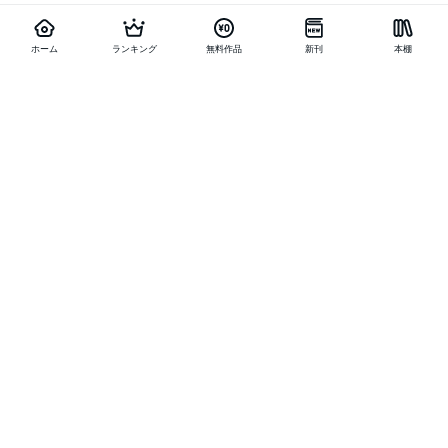
ホーム
ランキング
無料作品
新刊
本棚
他の作品を探す
メニュー
ランキング
新刊
キャンペーン
特集
SALE
編集部PICK UP