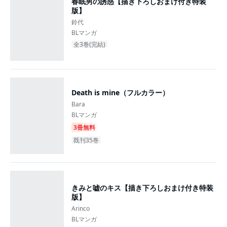
春眠男の誘惑【描き下ろしおまけ付き特装
版】
鈴代
BLマンガ
全3巻(完結)
Death is mine（フルカラー）
Bara
BLマンガ
3冊無料
既刊35巻
きみと嘘のキス【描き下ろしおまけ付き特装
版】
Arinco
BLマンガ