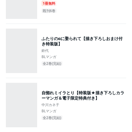
1冊無料
既刊6巻
ふたりのαに娶られて【描き下ろしおまけ付
き特装版】
鈴代
BLマンガ
全2巻(完結)
自惚れミイラとり【特装版★描き下ろしカラ
ーマンガ＆電子限定特典付き】
中川カネ子
BLマンガ
全2巻(完結)