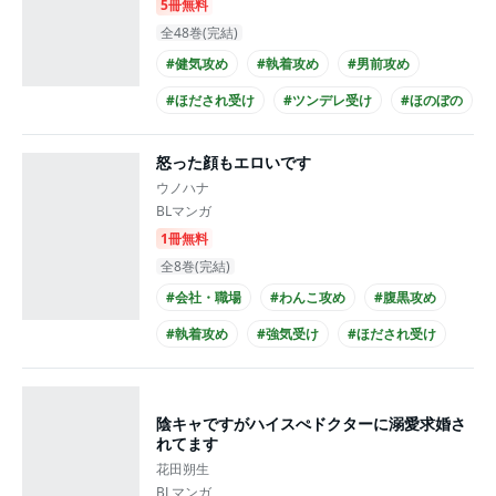
5冊無料
全48巻(完結)
#健気攻め
#執着攻め
#男前攻め
#ほだされ受け
#ツンデレ受け
#ほのぼの
#あまあま
#幼なじみ
#ノンケ受け
怒った顔もエロいです
#黒髪攻め
ウノハナ
BLマンガ
1冊無料
全8巻(完結)
#会社・職場
#わんこ攻め
#腹黒攻め
#執着攻め
#強気受け
#ほだされ受け
#ほのぼの
#あまあま
#上司・部下
#下克上
陰キャですがハイスぺドクターに溺愛求婚さ
れてます
花田朔生
BLマンガ