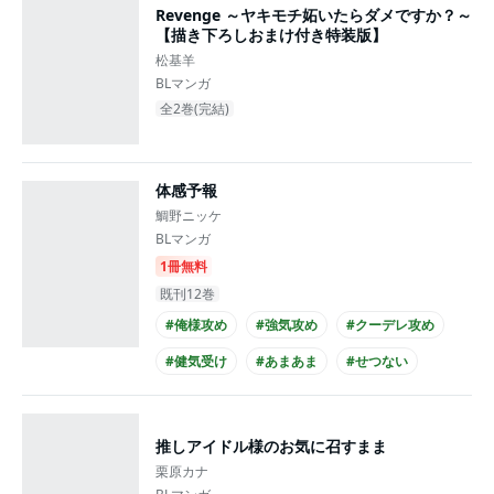
Revenge ～ヤキモチ妬いたらダメですか？～
【描き下ろしおまけ付き特装版】
松基羊
BLマンガ
全2巻(完結)
体感予報
鯛野ニッケ
BLマンガ
1冊無料
既刊12巻
#俺様攻め
#強気攻め
#クーデレ攻め
#健気受け
#あまあま
#せつない
#先輩・後輩
#スーツ攻め
#黒髪受け
#20代攻め
推しアイドル様のお気に召すまま
栗原カナ