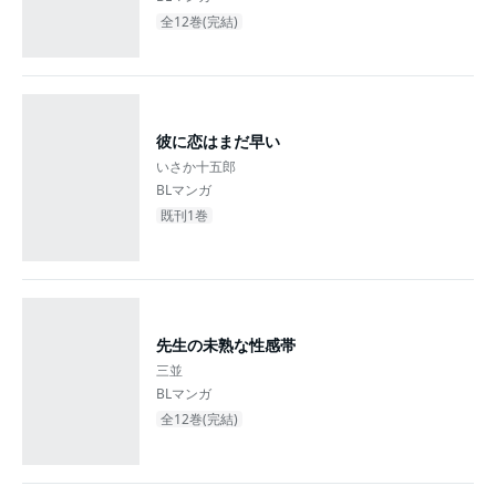
全12巻(完結)
彼に恋はまだ早い
いさか十五郎
BLマンガ
既刊1巻
先生の未熟な性感帯
三並
BLマンガ
全12巻(完結)