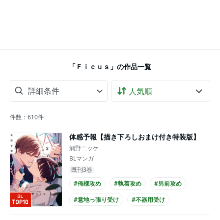
「Ｆｉｃｕｓ」の作品一覧
詳細条件
件数：
610
件
体感予報【描き下ろしおまけ付き特装版】
鯛野ニッケ
BLマンガ
既刊3巻
#俺様攻め
#執着攻め
#男前攻め
#意地っ張り受け
#不器用受け
#ほだされ受け
#あまあま
#シュール