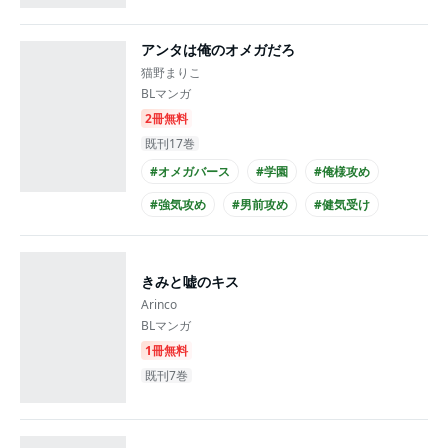
アンタは俺のオメガだろ
猫野まりこ
BLマンガ
2冊無料
既刊17巻
#オメガバース
#学園
#俺様攻め
#強気攻め
#男前攻め
#健気受け
#美人受け
#シリアス
#せつない
#先生・生徒
きみと嘘のキス
Arinco
BLマンガ
1冊無料
既刊7巻