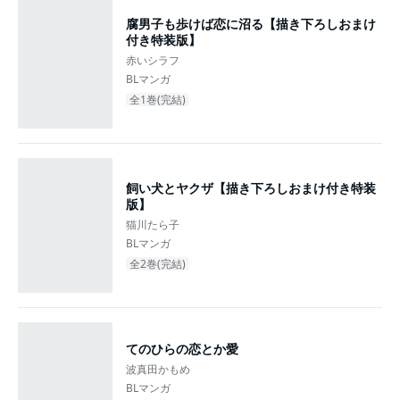
腐男子も歩けば恋に沼る【描き下ろしおまけ
付き特装版】
赤いシラフ
BLマンガ
全1巻(完結)
飼い犬とヤクザ【描き下ろしおまけ付き特装
版】
猫川たら子
BLマンガ
全2巻(完結)
てのひらの恋とか愛
波真田かもめ
BLマンガ