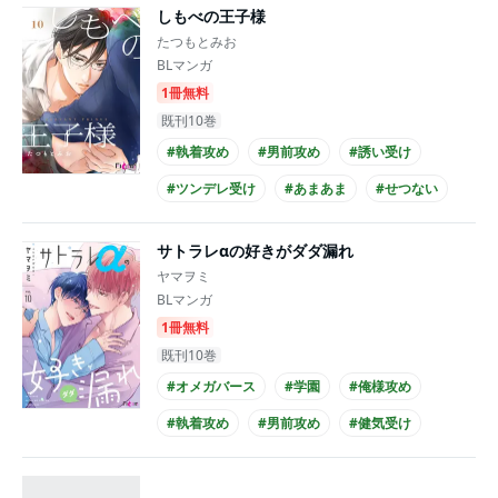
しもべの王子様
#同居
#長身攻め
たつもとみお
BLマンガ
1冊無料
既刊10巻
#執着攻め
#男前攻め
#誘い受け
#ツンデレ受け
#あまあま
#せつない
#同級生
#社長攻め
#メガネ攻め
サトラレαの好きがダダ漏れ
#黒髪攻め
ヤマヲミ
BLマンガ
1冊無料
既刊10巻
#オメガバース
#学園
#俺様攻め
#執着攻め
#男前攻め
#健気受け
#ほだされ受け
#美人受け
#あまあま
#せつない