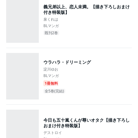
義兄弟以上、恋人未満。【描き下ろしおまけ
付き特装版】
泉くれは
BLマンガ
既刊2巻
ウラハラ・ドリーミング
淀川ゆお
BLマンガ
1冊無料
全5巻(完結)
今日も五十嵐くんが尊いオタク【描き下ろし
おまけ付き特装版】
デストロイ