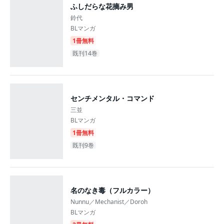
ふしだらな花摘み男
鈴代
BLマンガ
1冊無料
既刊14巻
センチメンタル・コマンド
三並
BLマンガ
1冊無料
既刊9巻
名のなき毒（フルカラー）
Nunnu／Mechanist／Doroh
BLマンガ