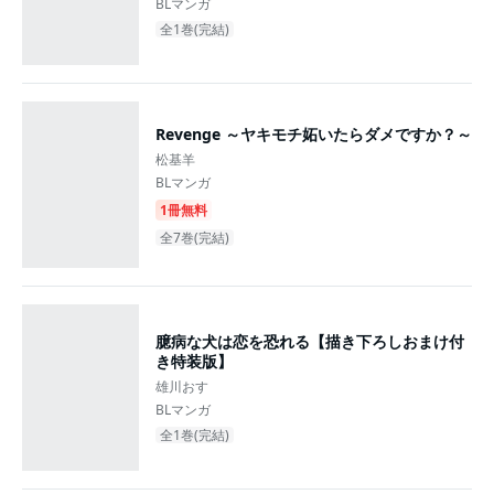
BLマンガ
全1巻(完結)
Revenge ～ヤキモチ妬いたらダメですか？～
松基羊
BLマンガ
1冊無料
全7巻(完結)
臆病な犬は恋を恐れる【描き下ろしおまけ付
き特装版】
雄川おす
BLマンガ
全1巻(完結)