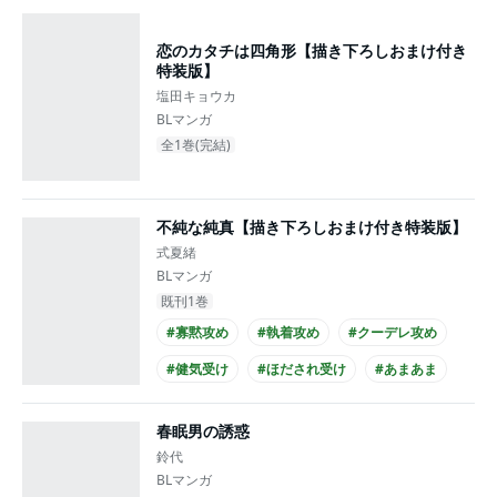
恋のカタチは四角形【描き下ろしおまけ付き
特装版】
塩田キョウカ
BLマンガ
全1巻(完結)
不純な純真【描き下ろしおまけ付き特装版】
式夏緒
BLマンガ
既刊1巻
#寡黙攻め
#執着攻め
#クーデレ攻め
#健気受け
#ほだされ受け
#あまあま
#せつない
#仕事関係
#年下攻め
春眠男の誘惑
#長身攻め
鈴代
BLマンガ