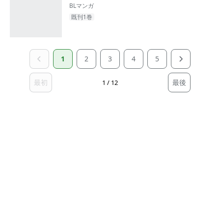
BLマンガ
既刊1巻
1
2
3
4
5
最初
最後
1 / 12