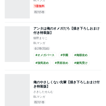
BLマンガ
1冊無料
既刊5巻
アンタは俺のオメガだろ【描き下ろしおまけ
付き特装版】
猫野まりこ
BLマンガ
全2巻(完結)
#オメガバース
#学園
#俺様攻め
#強気攻め
#男前攻め
#健気受け
#ほだされ受け
#美人受け
#シリアス
#せつない
俺のやさしくない先輩【描き下ろしおまけ付
き特装版】
さきしたせんむ
BLマンガ
既刊1巻