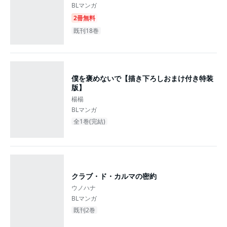
BLマンガ
2冊無料
既刊18巻
僕を褒めないで【描き下ろしおまけ付き特装
版】
楊楊
BLマンガ
全1巻(完結)
クラブ・ド・カルマの密約
ウノハナ
BLマンガ
既刊2巻