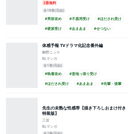
2冊無料
全18巻(完結)
#男前攻め
#不器用受け
#ほだされ受け
#硬派受け
#あまあま
#せつない
#リーマン受け
#筋肉攻め
#黒髪受け
体感予報 TVドラマ化記念番外編
#スーツ受け
鯛野ニッケ
BLマンガ
全1巻(完結)
#執着攻め
#意地っ張り受け
#ほだされ受け
#あまあま
#先輩・後輩
#20代攻め
#20代受け
#実写化
先生の未熟な性感帯【描き下ろしおまけ付き
特装版】
三並
BLマンガ
全2巻(完結)