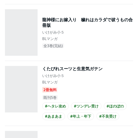
龍神様にお嫁入り 穢れはカラダで祓うもの合
冊版
いけがみ小５
BLマンガ
全3巻(完結)
くたびれスーツと生意気ガテン
いけがみ小５
BLマンガ
2冊無料
既刊5巻
#ヘタレ攻め
#ツンデレ受け
#ほのぼの
#あまあま
#年上・年下
#不良受け
#リーマン攻め
#黒髪攻め
#スーツ攻め
#短髪・坊主受け