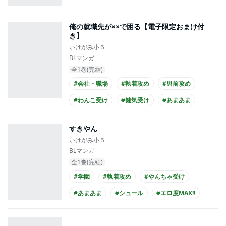
俺の就職先が××で困る【電子限定おまけ付
き】
いけがみ小５
BLマンガ
全1巻(完結)
#会社・職場
#執着攻め
#男前攻め
#わんこ受け
#健気受け
#あまあま
#せつない
#仕事関係
#社長攻め
すきやん
#大学生受け
いけがみ小５
BLマンガ
全1巻(完結)
#学園
#執着攻め
#やんちゃ受け
#あまあま
#シュール
#エロ度MAX!!
#同級生
#大学生攻め
#大学生受け