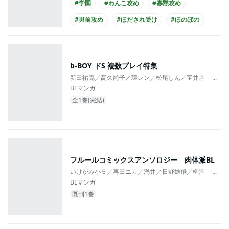
#学園
#わんこ攻め
#寡黙攻め
#男前攻め
#ほだされ受け
#ほのぼの
#あまあま
#エロ度MAX!!
#複数カップリング
#同級生
b-BOY ドS 複数プレイ特集
新田祐克／高久尚子／環レン／松尾しん／宝井さき／小
...
BLマンガ
全1巻(完結)
フルールコミックスアンソロジー 肉体派BL
いけがみ小５／再田ニカ／渦井／日野雄飛／柳沢ゆきお
...
BLマンガ
既刊1巻