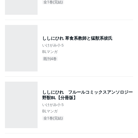
全1巻(完結)
ししにひれ 草食系教師と猛獣系彼氏
いけがみ小５
BLマンガ
既刊4巻
ししにひれ フルールコミックスアンソロジー
野獣BL【分冊版】
いけがみ小５
BLマンガ
全1巻(完結)