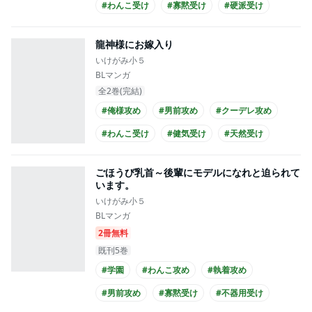
#わんこ受け
#寡黙受け
#硬派受け
#あまあま
#シュール
#エロ度MAX!!
龍神様にお嫁入り
#幼なじみ
いけがみ小５
BLマンガ
全2巻(完結)
#俺様攻め
#男前攻め
#クーデレ攻め
#わんこ受け
#健気受け
#天然受け
#ほのぼの
#あまあま
#長髪攻め
ごほうび乳首～後輩にモデルになれと迫られて
#和装攻め
います。
いけがみ小５
BLマンガ
2冊無料
既刊5巻
#学園
#わんこ攻め
#執着攻め
#男前攻め
#寡黙受け
#不器用受け