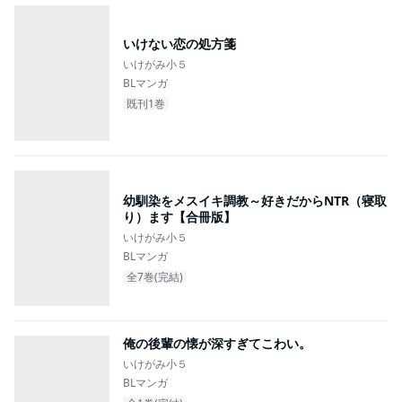
いけない恋の処方箋
いけがみ小５
BLマンガ
既刊1巻
幼馴染をメスイキ調教～好きだからNTR（寝取
り）ます【合冊版】
いけがみ小５
BLマンガ
全7巻(完結)
俺の後輩の懐が深すぎてこわい。
いけがみ小５
BLマンガ