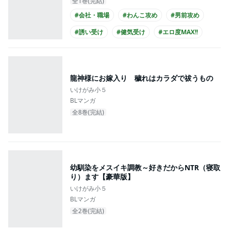
全1巻(完結)
#会社・職場
#わんこ攻め
#男前攻め
#誘い受け
#健気受け
#エロ度MAX!!
#先輩・後輩
#年下攻め
#ノンケ攻め
#リーマン攻め
龍神様にお嫁入り 穢れはカラダで祓うもの
いけがみ小５
BLマンガ
全8巻(完結)
幼馴染をメスイキ調教～好きだからNTR（寝取
り）ます【豪華版】
いけがみ小５
BLマンガ
全2巻(完結)