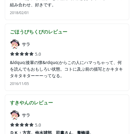
組み合わせ、好きです。
2018/02/01
ごほうびちくび
のレビュー
サラ
5.0
&ldquo;後輩の懐&rdquo;からこの人にハマっちゃって、何
を読んでもおもしろい状態。コトに及ぶ前の描写とかキタキ
タキタキターーーってなる。
2016/11/05
すきやん
のレビュー
サラ
5.0
ＤＫ：方言。他水球部、司書さん、養蜂場。