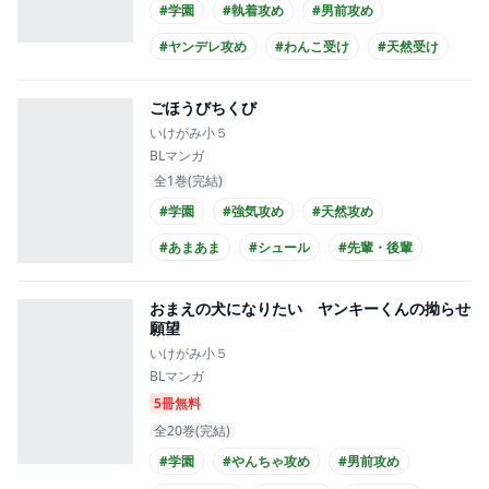
#学園
#執着攻め
#男前攻め
#ヤンデレ攻め
#わんこ受け
#天然受け
#ほのぼの
#シュール
#エロ度MAX!!
ごほうびちくび
#幼なじみ
いけがみ小５
BLマンガ
全1巻(完結)
#学園
#強気攻め
#天然攻め
#あまあま
#シュール
#先輩・後輩
#年下攻め
#童貞受け
#高校生攻め
おまえの犬になりたい ヤンキーくんの拗らせ
#高校生受け
願望
いけがみ小５
BLマンガ
5冊無料
全20巻(完結)
#学園
#やんちゃ攻め
#男前攻め