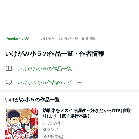
Amebaマンガ
いけがみ小５の作品一覧・作者情報
いけがみ小５
の作品一覧・作者情報
いけがみ小５
の作品一覧
いけがみ小５
作品のレビュー
いけがみ小５
の作品一覧
幼馴染をメスイキ調教～好きだからNTR(寝取
り)ます【電子単行本版】
いけがみ小５
BLマンガ
全5巻(完結)