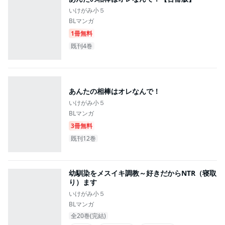
いけがみ小５
BLマンガ
1冊無料
既刊4巻
あんたの相棒はオレなんで！
いけがみ小５
BLマンガ
3冊無料
既刊12巻
幼馴染をメスイキ調教～好きだからNTR（寝取
り）ます
いけがみ小５
BLマンガ
全20巻(完結)