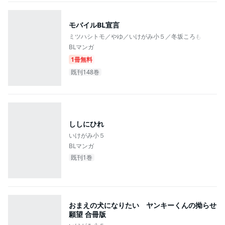
#ほだされ受け
#あまあま
#シュール
#エロ度MAX!!
モバイルBL宣言
ミツハシトモ／やゆ／いけがみ小５／冬坂ころも／砂
BLマンガ
1冊無料
既刊148巻
ししにひれ
いけがみ小５
BLマンガ
既刊1巻
おまえの犬になりたい ヤンキーくんの拗らせ
願望 合冊版