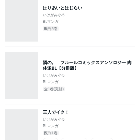
#黒髪受け
はりあいとはじらい
いけがみ小５
BLマンガ
既刊5巻
隣の。 フルールコミックスアンソロジー 肉
体派BL【分冊版】
いけがみ小５
BLマンガ
全1巻(完結)
三人でイク！
いけがみ小５
BLマンガ
既刊1巻