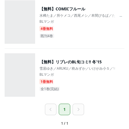
【無料】COMICフルール
水稀たま／所ケメコ／西尾メシ／本間ぴるぱ／たつもと
...
BLマンガ
4冊無料
既刊4巻
【無料】リブレのBL旬コミ!! 冬’15
雪居ゆき／ARUKU／柊みずか／いけがみ小５／Yoshi
BLマンガ
1冊無料
全1巻(完結)
1
1 / 1