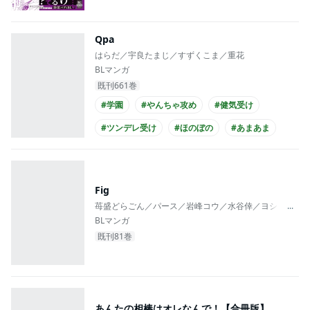
Qpa
はらだ／宇良たまじ／すずくこま／重花
BLマンガ
既刊661巻
#学園
#やんちゃ攻め
#健気受け
#ツンデレ受け
#ほのぼの
#あまあま
#同級生
#高校生攻め
#高校生受け
#学生服攻め
Fig
苺盛どらごん／パース／岩峰コウ／水谷倖／ヨシノ／大城ト
...
BLマンガ
既刊81巻
あんたの相棒はオレなんで！【合冊版】