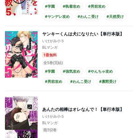
#学園
#執着攻め
#男前攻め
#ヤンデレ攻め
#わんこ受け
#天然受け
#あまあま
#シュール
#エロ度MAX!!
ヤンキーくんは犬になりたい【単行本版】
#幼なじみ
いけがみ小５
BLマンガ
1冊無料
全5巻(完結)
#学園
#強気攻め
#やんちゃ攻め
#男前攻め
#わんこ受け
#寡黙受け
#硬派受け
#ギャグ・コメディ
#シュール
#エロ度MAX!!
あんたの相棒はオレなんで！【単行本版】
いけがみ小５
BLマンガ
既刊2巻