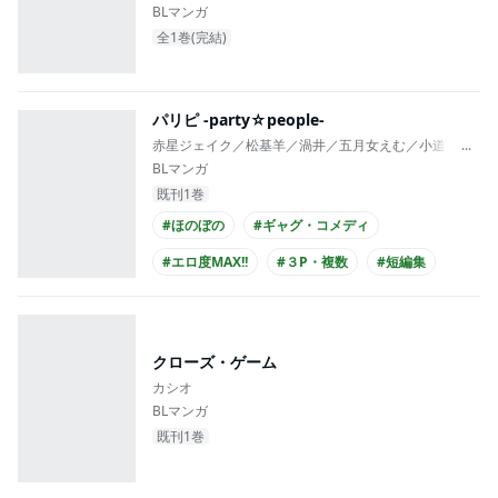
BLマンガ
全1巻(完結)
パリピ -party☆people-
赤星ジェイク／松基羊／渦井／五月女えむ／小道明奈／
...
BLマンガ
既刊1巻
#ほのぼの
#ギャグ・コメディ
#エロ度MAX!!
#３P・複数
#短編集
クローズ・ゲーム
カシオ
BLマンガ
既刊1巻