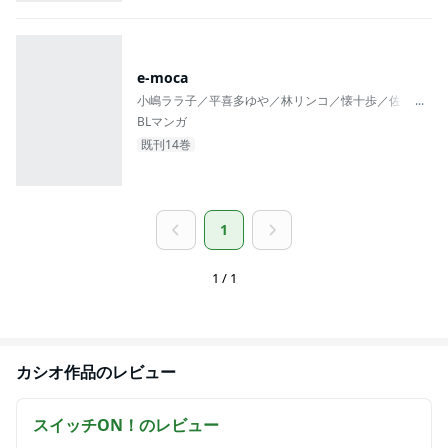
e-moca
小嶋ララ子／平喜多ゆや／林リンコ／懐十歩／佐倉しい
...
BLマンガ
既刊14巻
1
1 / 1
カシオ
作品のレビュー
スイッチON！
のレビュー