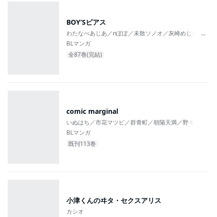
BOY’Sピアス
わたなべあじあ／nぽぽ／未散ソノオ／灰崎めじろ／em
...
BLマンガ
全87巻(完結)
comic marginal
いぬはち／市花マツビ／群青町／朝陽天満／野々島凧／
BLマンガ
既刊113巻
小津くんのヰタ・セクスアリス
カシオ