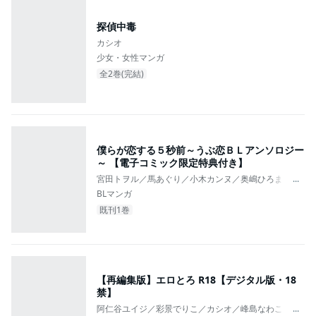
探偵中毒
カシオ
少女・女性マンガ
全2巻(完結)
僕らが恋する５秒前～うぶ恋ＢＬアンソロジー
～ 【電子コミック限定特典付き】
宮田トヲル／馬あぐり／小木カンヌ／奥嶋ひろまさ／奥田
...
BLマンガ
既刊1巻
【再編集版】エロとろ R18【デジタル版・18
禁】
阿仁谷ユイジ／彩景でりこ／カシオ／峰島なわこ／仁茂
...