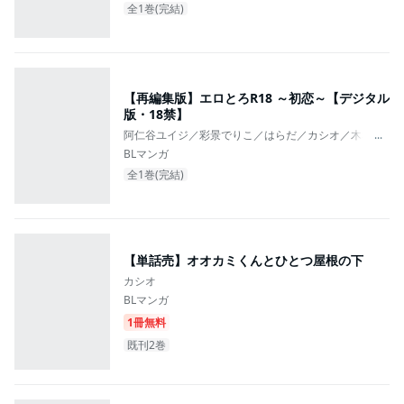
全1巻(完結)
【再編集版】エロとろR18 ～初恋～【デジタル
版・18禁】
阿仁谷ユイジ／彩景でりこ／はらだ／カシオ／木村ヒデ
...
BLマンガ
全1巻(完結)
【単話売】オオカミくんとひとつ屋根の下
カシオ
BLマンガ
1冊無料
既刊2巻