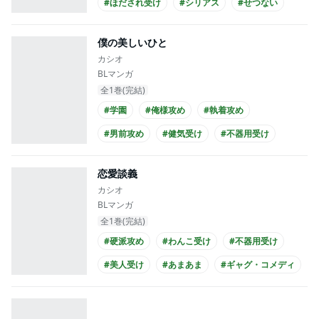
#ほだされ受け
#シリアス
#せつない
#義兄弟
#年下攻め
#ノンケ受け
僕の美しいひと
#高校生攻め
カシオ
BLマンガ
全1巻(完結)
#学園
#俺様攻め
#執着攻め
#男前攻め
#健気受け
#不器用受け
#シリアス
#せつない
#同僚
恋愛談義
#高校生攻め
カシオ
BLマンガ
全1巻(完結)
#硬派攻め
#わんこ受け
#不器用受け
#美人受け
#あまあま
#ギャグ・コメディ
#仕事関係
#童貞攻め
#ノンケ受け
#長身攻め