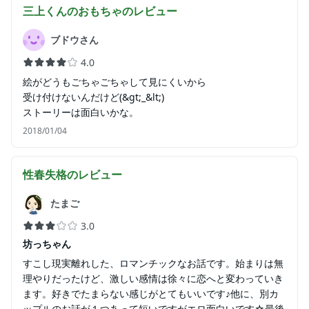
三上くんのおもちゃ
のレビュー
ブドウさん
4.0
絵がどうもごちゃごちゃして見にくいから
受け付けないんだけど(&gt;_&lt;)
ストーリーは面白いかな。
2018/01/04
性春失格
のレビュー
たまご
3.0
坊っちゃん
すこし現実離れした、ロマンチックなお話です。始まりは無
理やりだったけど、激しい感情は徐々に恋へと変わっていき
ます。好きでたまらない感じがとてもいいです♪他に、別カ
ップルのお話が１つあって短いですがエロ面白いです☆最後