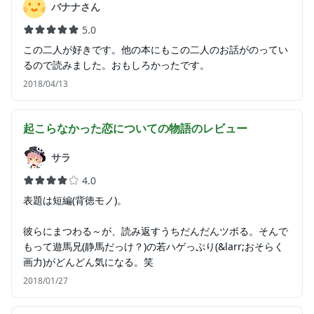
バナナさん
5.0
この二人が好きです。他の本にもこの二人のお話がのってい
るので読みました。おもしろかったです。
2018/04/13
起こらなかった恋についての物語
のレビュー
サラ
4.0
表題は短編(背徳モノ)。
彼らにまつわる～が、読み返すうちだんだんツボる。そんで
もって遊馬兄(静馬だっけ？)の若ハゲっぷり(&larr;おそらく
画力)がどんどん気になる。笑
2018/01/27