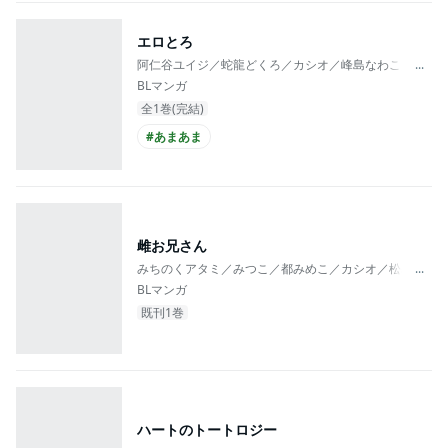
エロとろ
阿仁谷ユイジ／蛇龍どくろ／カシオ／峰島なわこ／仁茂
...
BLマンガ
全1巻(完結)
#あまあま
雌お兄さん
みちのくアタミ／みつこ／都みめこ／カシオ／松基羊／
...
BLマンガ
既刊1巻
ハートのトートロジー