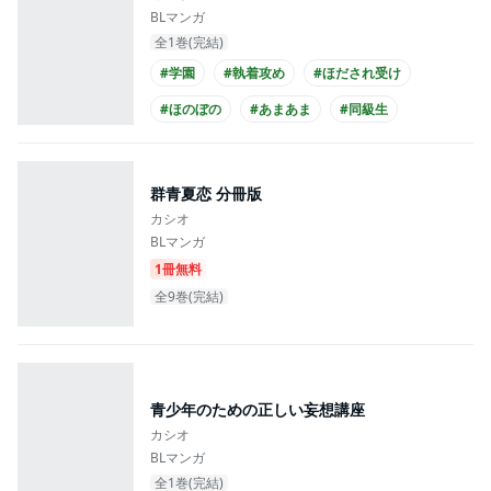
BLマンガ
全1巻(完結)
#学園
#執着攻め
#ほだされ受け
#ほのぼの
#あまあま
#同級生
#大学生攻め
#大学生受け
#メガネ攻め
#黒髪受け
群青夏恋 分冊版
カシオ
BLマンガ
1冊無料
全9巻(完結)
青少年のための正しい妄想講座
カシオ
BLマンガ
全1巻(完結)