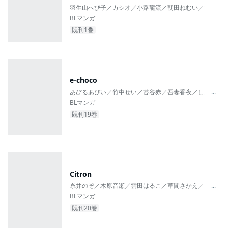
羽生山へび子／カシオ／小路龍流／朝田ねむい／海野サ
BLマンガ
既刊1巻
e-choco
あびるあびい／竹中せい／苔谷赤／吾妻香夜／しかくい
...
BLマンガ
既刊19巻
Citron
糸井のぞ／木原音瀬／雲田はるこ／草間さかえ／市川け
...
BLマンガ
既刊20巻