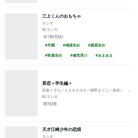
三上くんのおもちゃ
カシオ
BLマンガ
全1巻(完結)
#学園
#俺様攻め
#腹黒攻め
#執着攻め
#健気受け
#あまあま
#せつない
#同級生
#下克上
#高校生攻め
君恋＜学生編＞
田倉トヲル／エヌオカヨチ／猫野まりこ／束原さき／如月
...
BLマンガ
既刊3巻
天才江崎少年の恋煩
カシオ