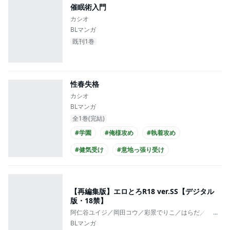
催眠術入門
カシオ
BLマンガ
既刊1巻
性春失格
カシオ
BLマンガ
全1巻(完結)
#学園
#俺様攻め
#執着攻め
#健気受け
#意地っ張り受け
#ほだされ受け
#あまあま
#せつない
#エロ度MAX!!
#先輩・後輩
【再編集版】エロとろR18 ver.SS【デジタル
版・18禁】
阿仁谷ユイジ／岡田コウ／彩景でりこ／はらだ／カシオ
...
BLマンガ