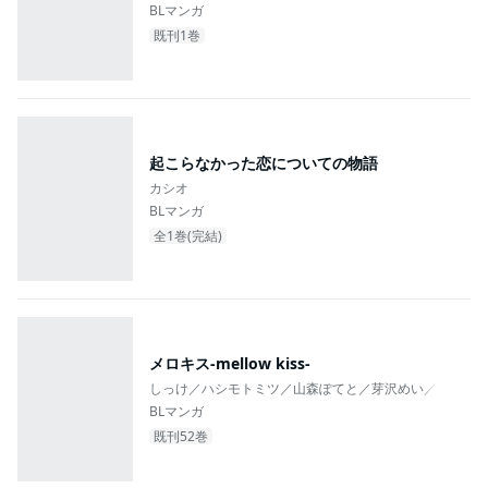
BLマンガ
既刊1巻
起こらなかった恋についての物語
カシオ
BLマンガ
全1巻(完結)
メロキス-mellow kiss-
しっけ／ハシモトミツ／山森ぽてと／芽沢めい／ゑもち
BLマンガ
既刊52巻