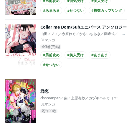
#男前攻め
#健気受け
#美人受け
#あまあま
#せつない
#複数カップリング
Collar me Dom/Subユニバース アンソロジー
山田ノノノ／赤原ねぐ／かさいちあき／藤峰式／カシオ
...
BLマンガ
全3巻(完結)
#男前攻め
#美人受け
#あまあま
#せつない
君恋
chocoanpan／柴／上原有紗／カヅキハルカ（エブリ
...
BLマンガ
既刊90巻