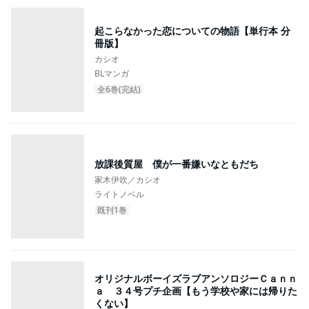
起こらなかった恋についての物語【単行本 分
冊版】
カシオ
BLマンガ
全6巻(完結)
放課後質屋 僕が一番嫌いなともだち
家木伊吹／カシオ
ライトノベル
既刊1巻
オリジナルボーイズラブアンソロジーＣａｎｎ
ａ ３４号プチ企画【もう学校や家には帰りた
くない】