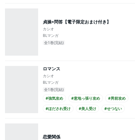
貞操×問答【電子限定おまけ付き】
カシオ
BLマンガ
全1巻(完結)
ロマンス
カシオ
BLマンガ
全1巻(完結)
#強気攻め
#意地っ張り攻め
#男前攻め
#ほだされ受け
#美人受け
#せつない
#年上・年下
#長身攻め
#スーツ攻め
#黒髪受け
恋愛関係