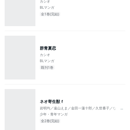
カシオ
BLマンガ
全1巻(完結)
群青夏恋
カシオ
BLマンガ
既刊1巻
ネオ寄生獣ｆ
岩明均／遠山えま／金田一蓮十郎／久世番子／なるしま
...
少年・青年マンガ
全2巻(完結)