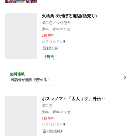
火喰鳥 羽州ぼろ鳶組(話売り)
瀬口忍／今村翔吾
少年・青年マンガ
2冊無料
(
0
)
既刊55巻
#歴史
無料連載
19
話分が無料で読める！
ボスレノマ～「囚人リク」外伝～
瀬口忍
少年・青年マンガ
1冊無料
(
0
)
全2巻(完結)