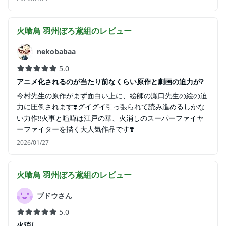
火喰鳥 羽州ぼろ鳶組
のレビュー
nekobabaa
5.0
アニメ化されるのが当たり前なくらい原作と劇画の迫力が?
今村先生の原作がまず面白い上に、絵師の瀬口先生の絵の迫
力に圧倒されます❣️グイグイ引っ張られて読み進めるしかな
い力作‼️火事と喧嘩は江戸の華、火消しのスーパーファイヤ
ーファイターを描く大人気作品です❣️
2026/01/27
火喰鳥 羽州ぼろ鳶組
のレビュー
ブドウさん
5.0
火消し