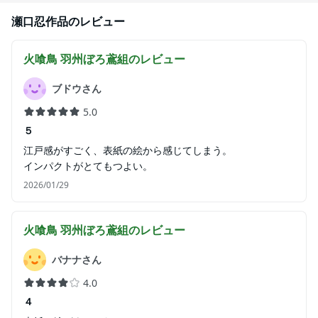
瀬口忍
作品のレビュー
火喰鳥 羽州ぼろ鳶組
のレビュー
ブドウさん
5.0
５
江戸感がすごく、表紙の絵から感じてしまう。
インパクトがとてもつよい。
2026/01/29
火喰鳥 羽州ぼろ鳶組
のレビュー
バナナさん
4.0
４