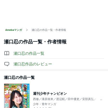
Amebaマンガ
瀬口忍の作品一覧・作者情報
瀬口忍
の作品一覧・作者情報
瀬口忍
の作品一覧
瀬口忍
作品のレビュー
瀬口忍
の作品一覧
週刊少年チャンピオン
西修／漆原侑来／渡辺航／田中優吏／安部真弘／こうし／う
...
少年・青年マンガ