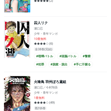
(
2
)
囚人リク
瀬口忍
少年・青年マンガ
10冊無料
(
6
)
全38巻(完結)
#喧嘩バトル
#頭脳バトル
#警察
#犯罪
#脱獄・脱出
#手に汗握る
#謎が謎を呼ぶ
#バトル
#刑務所
火喰鳥 羽州ぼろ鳶組
瀬口忍／今村翔吾
少年・青年マンガ
1冊無料
(
49
)
既刊6巻