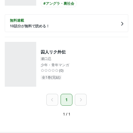
#アングラ・裏社会
無料連載
10
話分が無料で読める！
囚人リク外伝
瀬口忍
少年・青年マンガ
(
0
)
全1巻(完結)
1
1 / 1