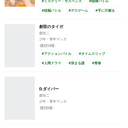
#ミステリー・サスペンス
#喧嘩バトル
#頭脳バトル
#デスゲーム
#手に汗握る
#せつない
#バイオレンス
#成長
創世のタイガ
#心の闇
#ニート
森恒二
少年・青年マンガ
既刊14巻
#アクションバトル
#タイムスリップ
#人間ドラマ
#深まる謎
#青春
#大学生
D.ダイバー
森恒二
少年・青年マンガ
既刊5巻