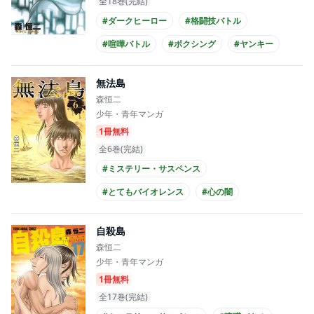
全18巻(完結)
#ダークヒーロー
#格闘技バトル
#喧嘩バトル
#ボクシング
#ヤンキー
#人間ドラマ
#思春期
#家族
#成長
無法島
#高校生
森恒二
少年・青年マンガ
1冊無料
全6巻(完結)
#ミステリー・サスペンス
#とてもバイオレンス
#心の闇
自殺島
森恒二
少年・青年マンガ
1冊無料
全17巻(完結)