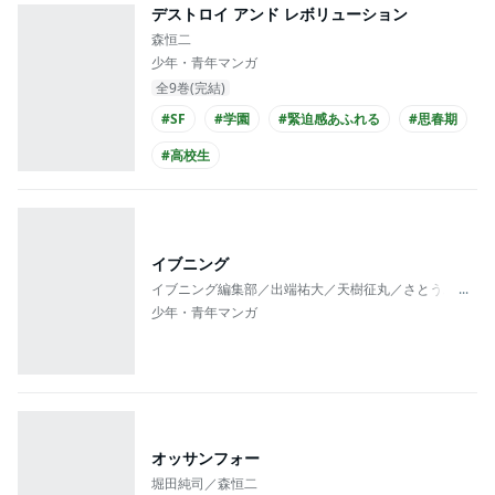
デストロイ アンド レボリューション
森恒二
少年・青年マンガ
全9巻(完結)
#SF
#学園
#緊迫感あふれる
#思春期
#高校生
イブニング
イブニング編集部／出端祐大／天樹征丸／さとうふみや
...
少年・青年マンガ
オッサンフォー
堀田純司／森恒二