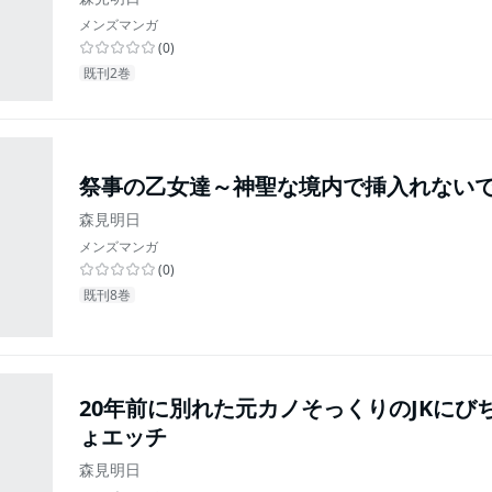
メンズマンガ
(
0
)
既刊2巻
祭事の乙女達～神聖な境内で挿入れない
森見明日
メンズマンガ
(
0
)
既刊8巻
20年前に別れた元カノそっくりのJKにび
ょエッチ
森見明日