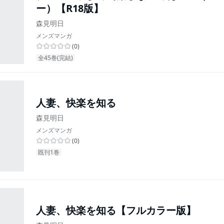
ー）【R18版】
森見明日
メンズマンガ
(
0
)
全45巻(完結)
人妻、快楽を知る
森見明日
メンズマンガ
(
0
)
既刊1巻
人妻、快楽を知る【フルカラー版】