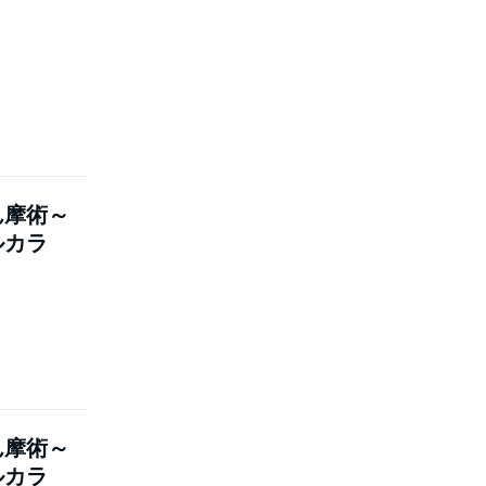
ん摩術～
ルカラ
ん摩術～
ルカラ