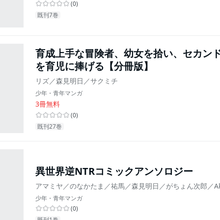
(
0
)
既刊7巻
育成上手な冒険者、幼女を拾い、セカン
を育児に捧げる【分冊版】
リズ／森見明日／サクミチ
少年・青年マンガ
3冊無料
(
0
)
既刊27巻
異世界逆NTRコミックアンソロジー
アマミヤ／のなかたま／祐馬／森見明日／がちょん次郎／Ak
少年・青年マンガ
(
0
)
既刊1巻