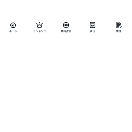
ホーム
ランキング
無料作品
新刊
本棚
他の作品を探す
メニュー
ランキング
新刊
キャンペーン
特集
SALE
編集部PICK UP