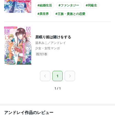
#結婚生活
#ファンタジー
#同級生
#異世界
#王族・貴族との恋愛
#爽やかイケメン
#メガネ男子
居眠り姫は賭けをする
湯本みこ／アンドレイ
少女・女性マンガ
既刊1巻
1
1 / 1
アンドレイ
作品のレビュー