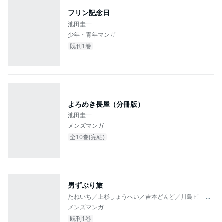
フリン記念日
池田圭一
少年・青年マンガ
既刊1巻
よろめき長屋（分冊版）
池田圭一
メンズマンガ
全10巻(完結)
男ずぶり旅
たねいち／上杉しょうへい／吉本どんど／川島ビリッジ
...
メンズマンガ
既刊1巻