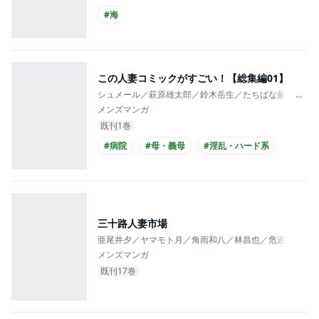
#海
この人妻コミックがすごい！【総集編01】
シュメール／萩原雄太郎／鈴木岳生／たちばな薫／ｍａ
...
メンズマンガ
既刊1巻
#病院
#母・義母
#淫乱・ハード系
三十路人妻市場
亜尾井夕／ヤマモト月／角雨和八／林昌也／危過／東海
メンズマンガ
既刊17巻