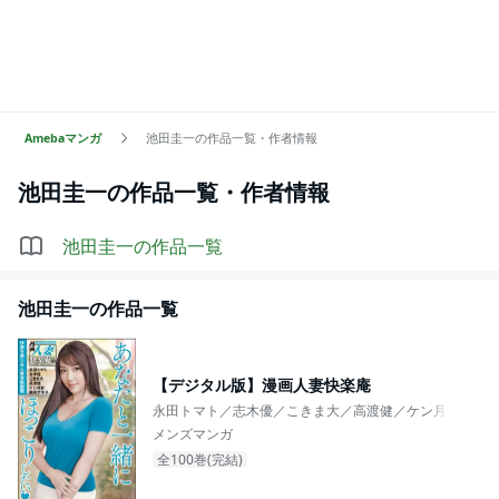
Amebaマンガ
池田圭一の作品一覧・作者情報
池田圭一
の作品一覧・作者情報
池田圭一
の作品一覧
池田圭一
の作品一覧
【デジタル版】漫画人妻快楽庵
永田トマト／志木優／こきま大／高渡健／ケン月影／穂
メンズマンガ
全100巻(完結)