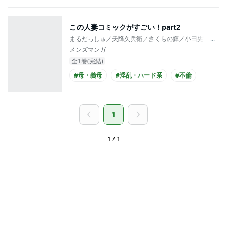
この人妻コミックがすごい！part2
まるだっしゅ／天降久兵衛／さくらの輝／小田先輩／池
...
メンズマンガ
全1巻(完結)
#母・義母
#淫乱・ハード系
#不倫
1
1 / 1