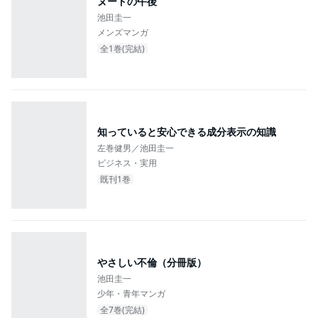
ヌードの午後
池田圭一
メンズマンガ
全1巻(完結)
知っていると安心できる成分表示の知識
左巻健男／池田圭一
ビジネス・実用
既刊1巻
やさしい不倫（分冊版）
池田圭一
少年・青年マンガ
全7巻(完結)