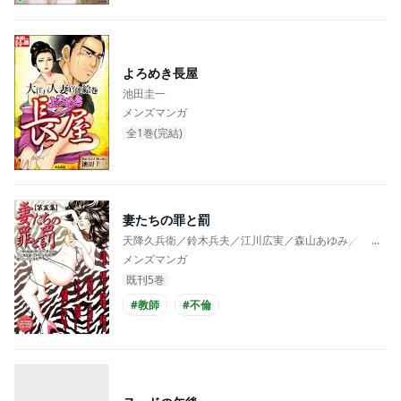
よろめき長屋
池田圭一
メンズマンガ
全1巻(完結)
妻たちの罪と罰
天降久兵衛／鈴木兵夫／江川広実／森山あゆみ／五十嵐電
...
メンズマンガ
既刊5巻
#教師
#不倫