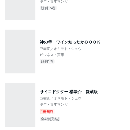
少年・青年マンガ
既刊15巻
神の雫 ワイン知ったかＢＯＯＫ
亜樹直／オキモト・シュウ
ビジネス・実用
既刊1巻
サイコドクター 楷恭介 愛蔵版
亜樹直／オキモト・シュウ
少年・青年マンガ
1冊無料
全4巻(完結)