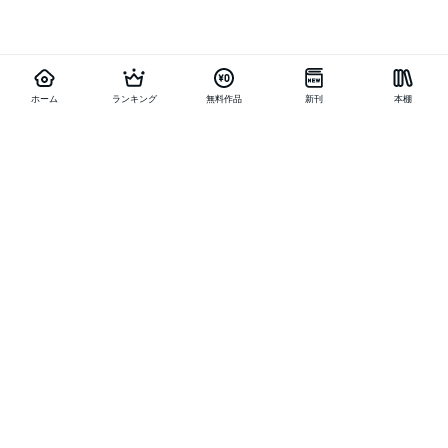
ホーム
ランキング
無料作品
新刊
本棚
他の作品を探す
メニュー
ランキング
新刊
キャンペーン
特集
SALE
編集部PICK UP