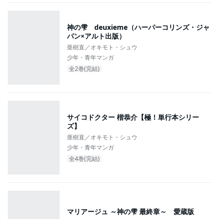
神の雫 deuxieme（ハーパーコリンズ・ジャ
パン×アルト出版）
亜樹直／オキモト・シュウ
少年・青年マンガ
全2巻(完結)
サイコドクター 楷恭介【極！単行本シリー
ズ】
亜樹直／オキモト・シュウ
少年・青年マンガ
全4巻(完結)
マリアージュ ～神の雫 最終章～ 愛蔵版