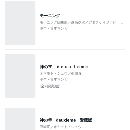
モーニング
モーニング編集部／森高夕次／アダチケイジ／鈴ノ木ユ
...
少年・青年マンガ
神の雫 ｄｅｕｘｉｅｍｅ
オキモト・シュウ／亜樹直
少年・青年マンガ
全2巻(完結)
神の雫 deuxieme 愛蔵版
亜樹直／オキモト・シュウ