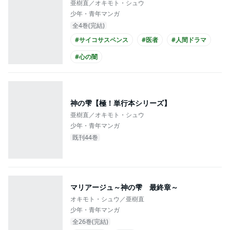
亜樹直／オキモト・シュウ
少年・青年マンガ
全4巻(完結)
#サイコサスペンス
#医者
#人間ドラマ
#心の闇
神の雫【極！単行本シリーズ】
亜樹直／オキモト・シュウ
少年・青年マンガ
既刊44巻
マリアージュ～神の雫 最終章～
オキモト・シュウ／亜樹直
少年・青年マンガ
全26巻(完結)