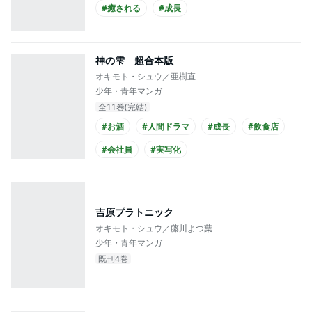
#癒される
#成長
神の雫 超合本版
オキモト・シュウ／亜樹直
少年・青年マンガ
全11巻(完結)
#お酒
#人間ドラマ
#成長
#飲食店
#会社員
#実写化
吉原プラトニック
オキモト・シュウ／藤川よつ葉
少年・青年マンガ
既刊4巻