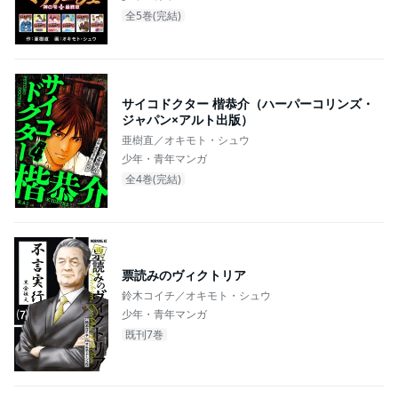
全5巻(完結)
サイコドクター 楷恭介（ハーパーコリンズ・
ジャパン×アルト出版）
亜樹直／オキモト・シュウ
少年・青年マンガ
全4巻(完結)
票読みのヴィクトリア
鈴木コイチ／オキモト・シュウ
少年・青年マンガ
既刊7巻