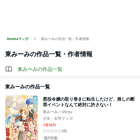
Amebaマンガ
東みーみの作品一覧・作者情報
東みーみ
の作品一覧・作者情報
東みーみ
の作品一覧
東みーみ
の作品一覧
悪役令嬢の取り巻きに転生したけど、推しの断
罪イベントなんて絶対に許さない！
東みーみ／shiryu
少女・女性マンガ
3冊無料
(
0
)
既刊5巻