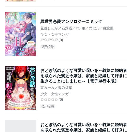
異世界恋愛アンソロジーコミック
花菱しゅか／石蕗透／YOHJI／六七八／白鮫凪
少女・女性マンガ
(
0
)
既刊2巻
おとぎ話のような可愛い呪いを～義妹に婚約者
を取られた貧乏令嬢は、家族と絶縁して好きに
生きることにしました～【電子単行本版】
東みーみ／春乃紅葉
少女・女性マンガ
(
0
)
既刊2巻
おとぎ話のような可愛い呪いを～義妹に婚約者
を取られた貧乏令嬢は、家族と絶縁して好きに