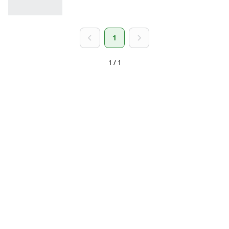
1
1 / 1