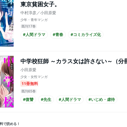
東京貧困女子。
中村淳彦／小田原愛
少年・青年マンガ
既刊17巻
#人間ドラマ
#青春
#コミカライズ化
中学校狂師 ～カラス女は許さない～（分
小田原愛
少女・女性マンガ
11冊無料
既刊65巻
#復讐
#先生
#人間ドラマ
#いじめ・虐待
料で読める！