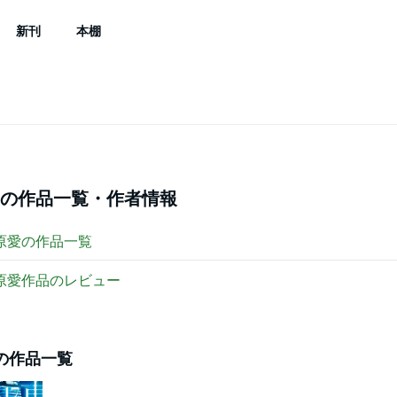
新刊
本棚
の作品一覧・作者情報
原愛
の作品一覧
原愛
作品のレビュー
の作品一覧