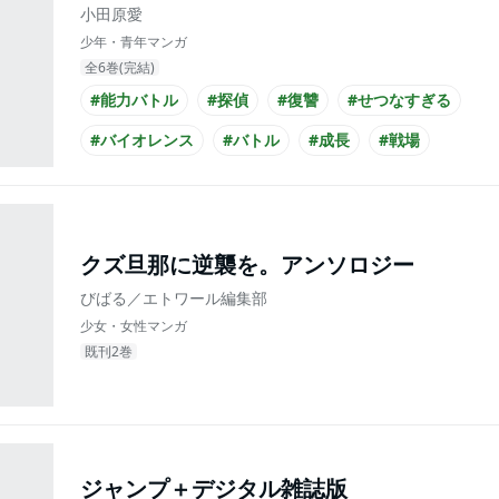
小田原愛
少年・青年マンガ
全6巻(完結)
#能力バトル
#探偵
#復讐
#せつなすぎる
#バイオレンス
#バトル
#成長
#戦場
クズ旦那に逆襲を。アンソロジー
びばる／エトワール編集部
少女・女性マンガ
既刊2巻
ジャンプ＋デジタル雑誌版