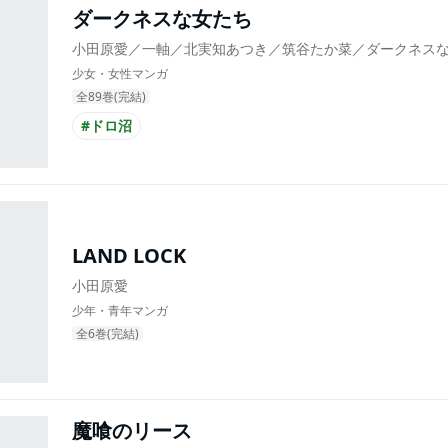
ダークネスな女たち
小田原愛／一軸／北実知あつき／筑谷たか菜／ダークネス
少女・女性マンガ
全89巻(完結)
#ドロ沼
LAND LOCK
小田原愛
少年・青年マンガ
全6巻(完結)
魔喰のリース