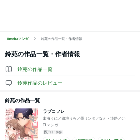
Amebaマンガ
鈴苑の作品一覧・作者情報
鈴苑
の作品一覧・作者情報
鈴苑
の作品一覧
鈴苑
作品のレビュー
鈴苑
の作品一覧
ラブコフレ
出海うに／路地うら／墨リンダ／なえ・淡路／crow／み
TLマンガ
既刊119巻