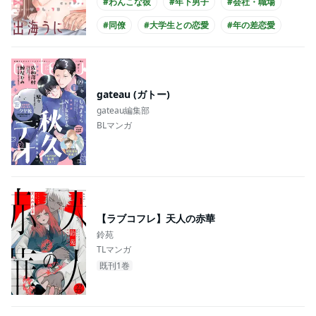
#わんこな彼
#年下男子
#会社・職場
#同僚
#大学生との恋愛
#年の差恋愛
#主人公が20代女性
#主人公が会社員
#主人公がアラサー
gateau (ガトー)
gateau編集部
BLマンガ
【ラブコフレ】天人の赤華
鈴苑
TLマンガ
既刊1巻