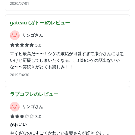
2020/07/01
gateau (ガトー)
のレビュー
リンゴさん
5.0
マイヒ最高だ〜〜！シゲの嫉妬が可愛すぎて康介さんには悪
いけど応援してしまいたくなる、、sideシゲの話出ないか
な〜〜笑続きがとても楽しみ！！
2019/04/30
ラブコフレ
のレビュー
リンゴさん
3.0
かわいい
やくざなのにすごくかわいい吾妻さんが好きです、。