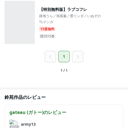
【特別無料版】ラブコフレ
路地うら／旭晨薫／墨リンダ／いぬぞの
TLマンガ
15冊無料
既刊15巻
1
1 / 1
鈴苑
作品のレビュー
gateau (ガトー)
のレビュー
army13