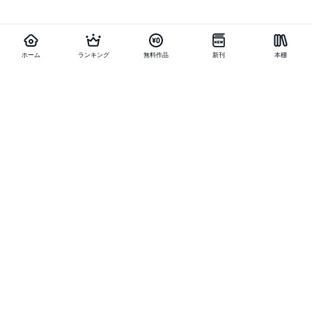
ホーム
ランキング
無料作品
新刊
本棚
他の作品を探す
メニュー
ランキング
新刊
キャンペーン
特集
SALE
編集部PICK UP