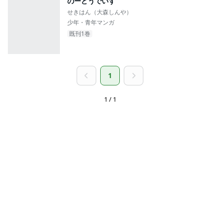
のーどうでいず
せきはん（大森しんや）
少年・青年マンガ
既刊1巻
1
1 / 1