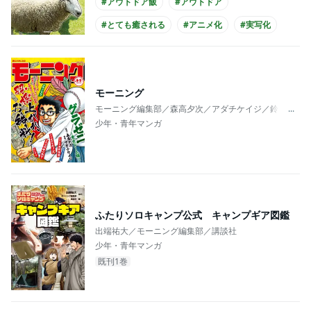
#アウトドア飯
#アウトドア
#とても癒される
#アニメ化
#実写化
モーニング
モーニング編集部／森高夕次／アダチケイジ／鈴ノ木ユ
...
少年・青年マンガ
ふたりソロキャンプ公式 キャンプギア図鑑
出端祐大／モーニング編集部／講談社
少年・青年マンガ
既刊1巻