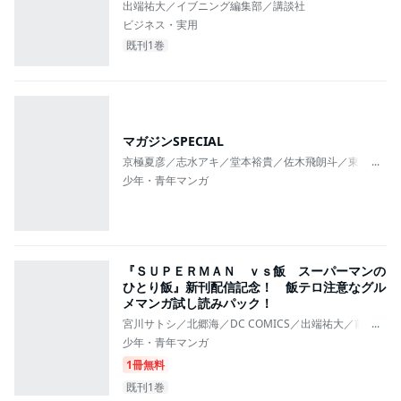
出端祐大／イブニング編集部／講談社
ビジネス・実用
既刊1巻
マガジンSPECIAL
京極夏彦／志水アキ／堂本裕貴／佐木飛朗斗／東直輝／寺嶋
...
少年・青年マンガ
『ＳＵＰＥＲＭＡＮ ｖｓ飯 スーパーマンの
ひとり飯』新刊配信記念！ 飯テロ注意なグル
メマンガ試し読みパック！
宮川サトシ／北郷海／DC COMICS／出端祐大／前屋
...
少年・青年マンガ
1冊無料
既刊1巻