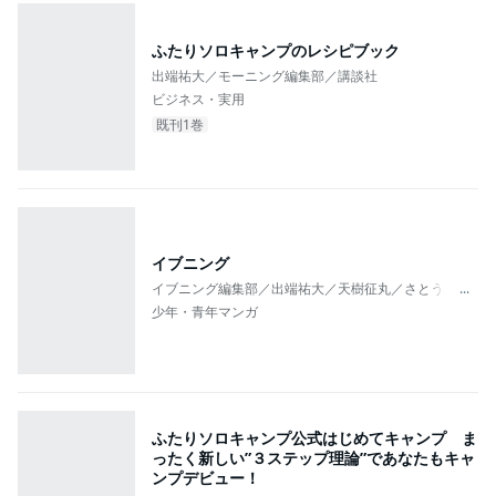
ふたりソロキャンプのレシピブック
出端祐大／モーニング編集部／講談社
ビジネス・実用
既刊1巻
イブニング
イブニング編集部／出端祐大／天樹征丸／さとうふみや
...
少年・青年マンガ
ふたりソロキャンプ公式はじめてキャンプ ま
ったく新しい”３ステップ理論”であなたもキャ
ンプデビュー！