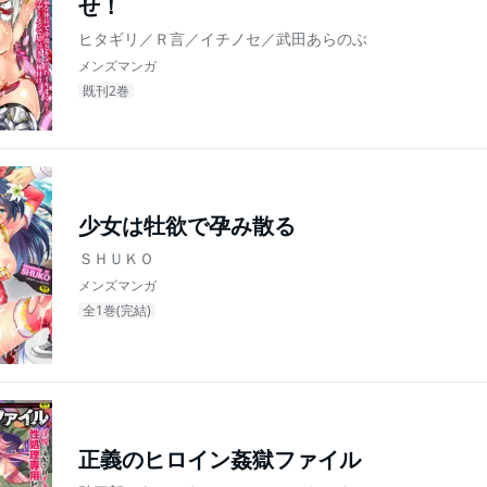
せ！
ヒタギリ／Ｒ言／イチノセ／武田あらのぶ
メンズマンガ
既刊2巻
少女は牡欲で孕み散る
ＳＨＵＫＯ
メンズマンガ
全1巻(完結)
正義のヒロイン姦獄ファイル