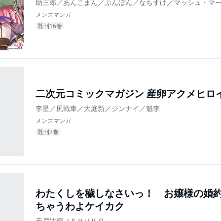
助三郎／あんこまん／ぶんぼん／なちすけ／マッシュ・マ
メンズマンガ
既刊16巻
二次元コミックマガジン 産卵アクメヒロ
李星／尻戦車／大庭新／ジンナイ／魁李
メンズマンガ
既刊2巻
わたくしを穢しなさいっ！ お嬢様の婚
ちゃうわよケイカク
天戸祐輝／ＳＨＵＫＯ