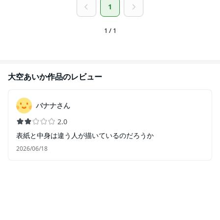
1
1 / 1
大空あいか
作品のレビュー
バナナさん
2.0
表紙と中身は違う人が描いているのだろうか
2026/06/18