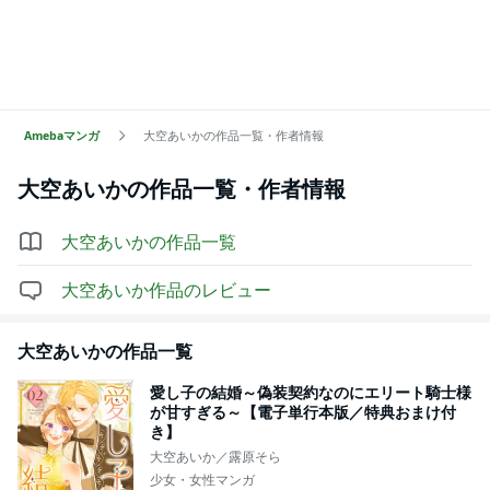
Amebaマンガ
大空あいかの作品一覧・作者情報
大空あいか
の作品一覧・作者情報
大空あいか
の作品一覧
大空あいか
作品のレビュー
大空あいか
の作品一覧
愛し子の結婚～偽装契約なのにエリート騎士様
が甘すぎる～【電子単行本版／特典おまけ付
き】
大空あいか／露原そら
少女・女性マンガ