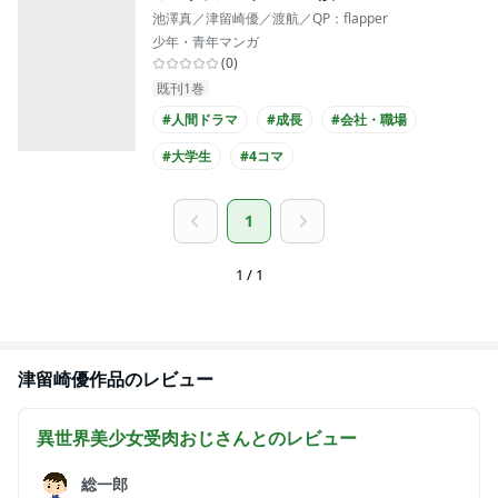
池澤真／津留崎優／渡航／QP：flapper
少年・青年マンガ
(
0
)
既刊1巻
#人間ドラマ
#成長
#会社・職場
#大学生
#4コマ
1
1 / 1
津留崎優
作品のレビュー
異世界美少女受肉おじさんと
のレビュー
総一郎