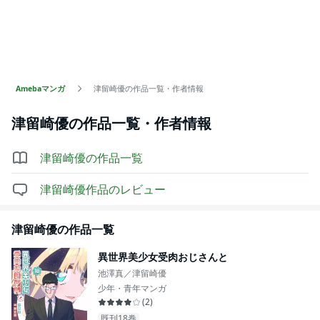
Amebaマンガ
津留崎優の作品一覧・作者情報
津留崎優
の作品一覧・作者情報
津留崎優
の作品一覧
津留崎優
作品のレビュー
津留崎優
の作品一覧
異世界美少女受肉おじさんと
池澤真／津留崎優
少年・青年マンガ
(
2
)
既刊18巻