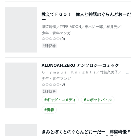
教えてＦＧＯ！ 偉人と神話のぐらんどおーだ
ー
津留崎優／TYPE-MOON／東出祐一郎／桜井光／森瀬繚
少年・青年マンガ
(
0
)
既刊2巻
ALDNOAH.ZERO アンソロジーコミック
Ｏｌｙｍｐｕｓ Ｋｎｉｇｈｔｓ／竹葉久美子／岩岡ヒ
...
少年・青年マンガ
(
0
)
既刊3巻
#ギャグ・コメディ
#ロボットバトル
#青春
きみとぼくとのぐらんどおーだー 津留崎優Ｆ