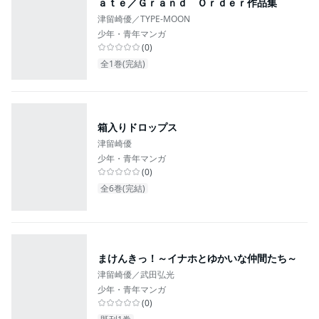
ａｔｅ／Ｇｒａｎｄ Ｏｒｄｅｒ作品集
津留崎優／TYPE-MOON
少年・青年マンガ
(
0
)
全1巻(完結)
箱入りドロップス
津留崎優
少年・青年マンガ
(
0
)
全6巻(完結)
まけんきっ！～イナホとゆかいな仲間たち～
津留崎優／武田弘光
少年・青年マンガ
(
0
)