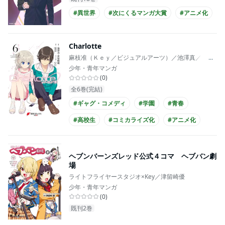
#異世界
#次にくるマンガ大賞
#アニメ化
Charlotte
麻枝准（Ｋｅｙ／ビジュアルアーツ）／池澤真／津留崎優
...
少年・青年マンガ
(
0
)
全6巻(完結)
#ギャグ・コメディ
#学園
#青春
#高校生
#コミカライズ化
#アニメ化
ヘブンバーンズレッド公式４コマ ヘブバン劇
場
ライトフライヤースタジオ×Key／津留崎優
少年・青年マンガ
(
0
)
既刊2巻