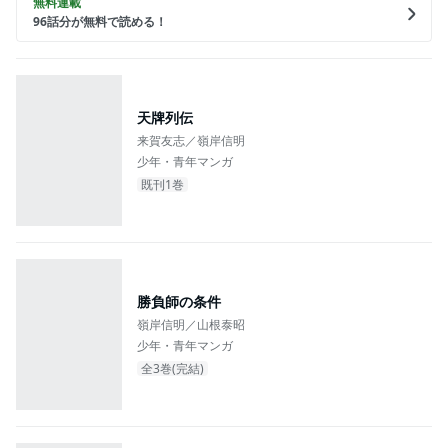
無料連載
96
話分が無料で読める！
天牌列伝
来賀友志／嶺岸信明
少年・青年マンガ
既刊1巻
勝負師の条件
嶺岸信明／山根泰昭
少年・青年マンガ
全3巻(完結)