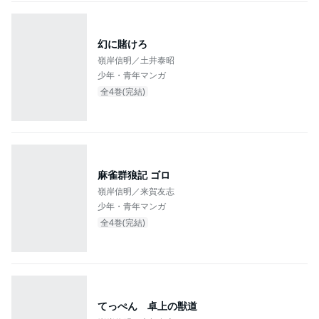
幻に賭けろ
嶺岸信明／土井泰昭
少年・青年マンガ
全4巻(完結)
麻雀群狼記 ゴロ
嶺岸信明／来賀友志
少年・青年マンガ
全4巻(完結)
てっぺん 卓上の獣道