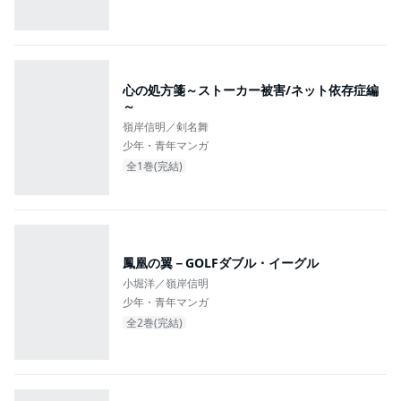
心の処方箋～ストーカー被害/ネット依存症編
～
嶺岸信明／剣名舞
少年・青年マンガ
全1巻(完結)
鳳凰の翼－GOLFダブル・イーグル
小堀洋／嶺岸信明
少年・青年マンガ
全2巻(完結)