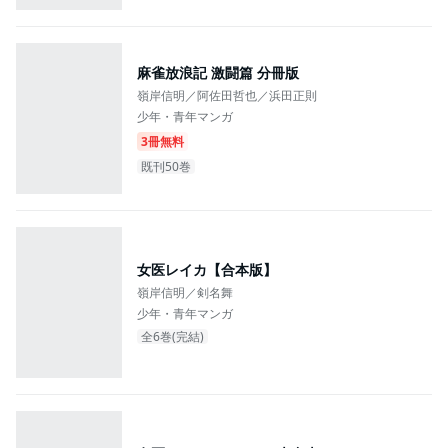
麻雀放浪記 激闘篇 分冊版
嶺岸信明／阿佐田哲也／浜田正則
少年・青年マンガ
3冊無料
既刊50巻
女医レイカ【合本版】
嶺岸信明／剣名舞
少年・青年マンガ
全6巻(完結)