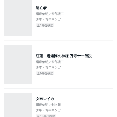
逃亡者
嶺岸信明／安部譲二
少年・青年マンガ
全1巻(完結)
紅蓮 愚連隊の神様 万寿十一伝説
嶺岸信明／安部譲二
少年・青年マンガ
全6巻(完結)
女医レイカ
嶺岸信明／剣名舞
少年・青年マンガ
全18巻(完結)