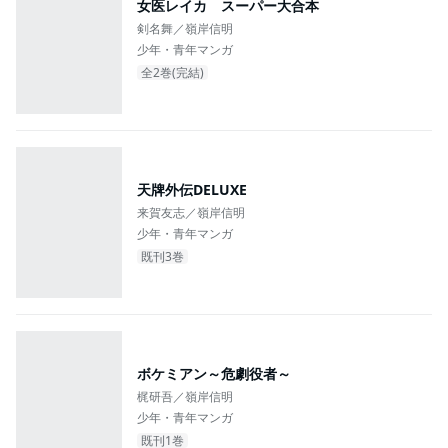
女医レイカ スーパー大合本
剣名舞／嶺岸信明
少年・青年マンガ
全2巻(完結)
天牌外伝DELUXE
来賀友志／嶺岸信明
少年・青年マンガ
既刊3巻
ボケミアン～危劇役者～
梶研吾／嶺岸信明
少年・青年マンガ
既刊1巻