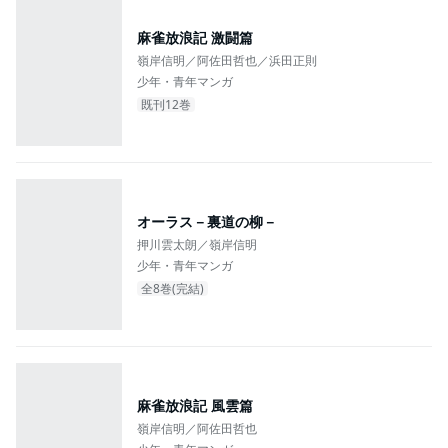
麻雀放浪記 激闘篇
嶺岸信明／阿佐田哲也／浜田正則
少年・青年マンガ
既刊12巻
オーラス－裏道の柳－
押川雲太朗／嶺岸信明
少年・青年マンガ
全8巻(完結)
麻雀放浪記 風雲篇
嶺岸信明／阿佐田哲也