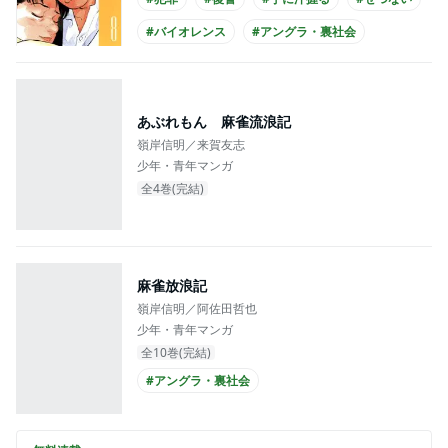
#バイオレンス
#アングラ・裏社会
#ニート
#実写化
#映画化
あぶれもん 麻雀流浪記
嶺岸信明／来賀友志
少年・青年マンガ
全4巻(完結)
麻雀放浪記
嶺岸信明／阿佐田哲也
少年・青年マンガ
全10巻(完結)
#アングラ・裏社会