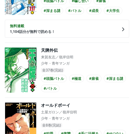
#頭脳バトル
#騙し合い
#麻雀
#深まる謎
#バトル
#成長
#大学生
無料連載
1,104
話分が無料で読める！
天牌外伝
来賀友志／嶺岸信明
少年・青年マンガ
全37巻(完結)
#頭脳バトル
#極道
#麻雀
#深まる謎
#バトル
オールドボーイ
土屋ガロン／嶺岸信明
少年・青年マンガ
全8巻(完結)
#犯罪
#復讐
#手に汗握る
#せつない