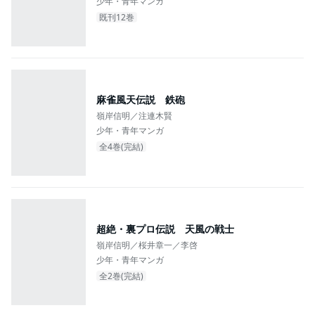
少年・青年マンガ
既刊12巻
麻雀風天伝説 鉄砲
嶺岸信明／注連木賢
少年・青年マンガ
全4巻(完結)
超絶・裏プロ伝説 天風の戦士
嶺岸信明／桜井章一／李啓
少年・青年マンガ
全2巻(完結)