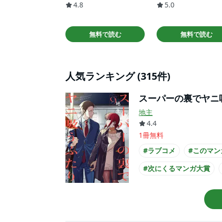
4.8
5.0
無料で読む
無料で読む
人気ランキング (315件)
スーパーの裏でヤニ
地主
4.4
1冊無料
#ラブコメ
#このマン
#次にくるマンガ大賞