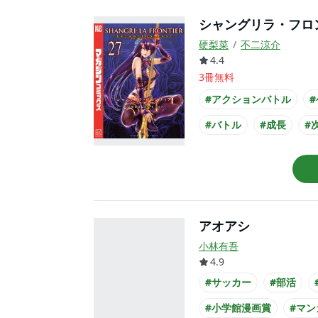
シャングリラ・フロ
硬梨菜
不二涼介
4.4
3冊無料
#アクションバトル
#バトル
#成長
#
#書店員が選んだコミッ
#コミカライズ化
#ア
アオアシ
小林有吾
4.9
#サッカー
#部活
#小学館漫画賞
#マン