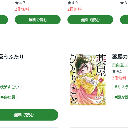
4.7
4.9
3
2冊無料
2冊無料
無料で読む
無料で読む
吸うふたり
薬屋の
日向夏（
4.5
3冊無料
ガがすごい
#ミス
#会社員
#謎が
#会社
無料で読む