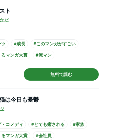
スト
かだ
ーツ
#成長
#このマンガがすごい
くるマンガ大賞
#俺マン
員が選んだコミック
#TSUTAYA大賞
無料で読む
猫は今日も憂鬱
ジ
グ・コメディ
#とても癒される
#家族
くるマンガ大賞
#会社員