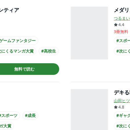
ンティア
メダリ
つるまい
4.4
3冊無料
#ゲームファンタジー
#スポ
次にくるマンガ大賞
#高校生
#次に
ク
#TSUTAYA大賞
#書店
無料で読む
ニメ化
デキる
山田ヒツ
4.8
#スポーツ
#成長
#ギャ
ガ大賞
#次に