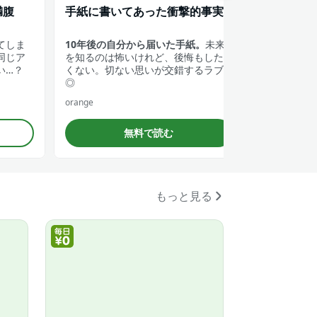
満腹
手紙に書いてあった衝撃的事実
シリーズ累
てしま
10年後の自分から届いた手紙。
未来
本に囲まれ
同じア
を知るのは怖いけれど、後悔もした
ことから始
い…？
くない。切ない思いが交錯するラブ
の、本好き
◎
ンタジー◎
orange
本好きの下剋
無料で読む
もっと見る