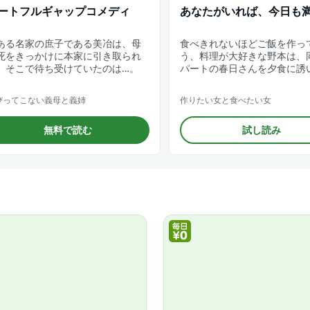
ートフルギャップコメディ
あなたがいれば、今日も
ある名家の庶子である美冶は、母
食べきれないほどご飯を作っ
死をきっかけに本家に引き取られ
う、料理が大好きな野本は、
。そこで待ち受けていたのは…。
パートの春日さんを夕食に誘
びってこない義母と義姉
作りたい女と食べたい女
無料で読む
試し読み