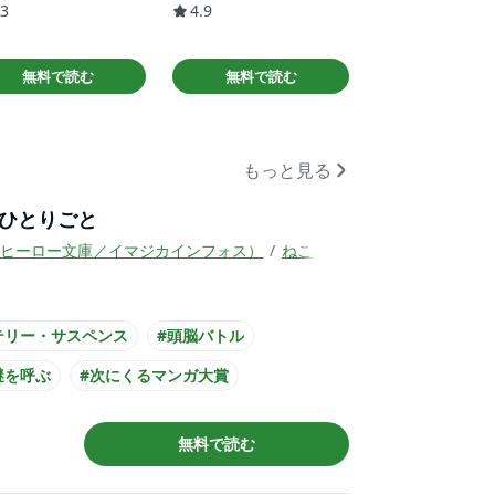
.3
4.9
無料で読む
無料で読む
もっと見る
ひとりごと
ヒーロー文庫／イマジカインフォス）
ねこクラゲ
七緒一綺
しの
テリー・サスペンス
#頭脳バトル
謎を呼ぶ
#次にくるマンガ大賞
・職場
#書店員が選んだコミック
無料で読む