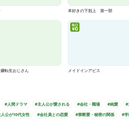
テ
本好きの下剋上 第一部
令嬢転生おじさん
メイドインアビス
#人間ドラマ
#主人公が愛される
#会社・職場
#純愛
主人公が10代女性
#会社員との恋愛
#禁断愛・秘密の関係
#学