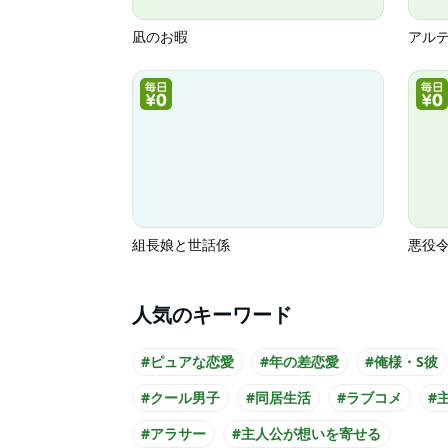
凪のお暇
アル
組長娘と世話係
悪役
人気のキーワード
#ピュアな恋愛
#年の差恋愛
#俺様・S彼
#クール男子
#同居生活
#ラブコメ
#
#アラサー
#主人公が想いを寄せる