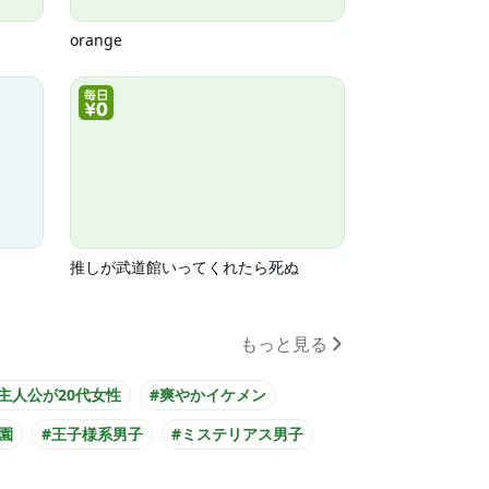
orange
推しが武道館いってくれたら死ぬ
もっと見る
#主人公が20代女性
#爽やかイケメン
園
#王子様系男子
#ミステリアス男子