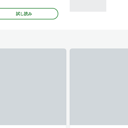
#中学生
#アニメ化
#書店
試し読み