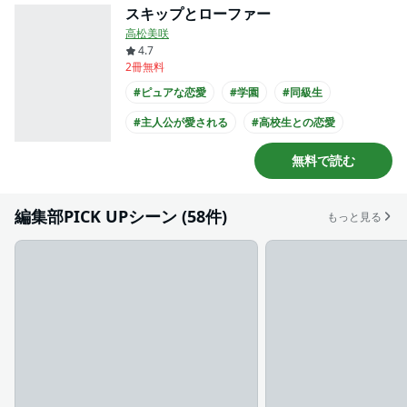
スキップとローファー
高松美咲
4.7
2冊無料
#ピュアな恋愛
#学園
#同級生
#主人公が愛される
#高校生との恋愛
#王子様系男子
#マンガ大賞
無料で読む
#このマンガがすごい
#俺マン
#主人公が10代女性
編集部PICK UPシーン (58件)
もっと見る