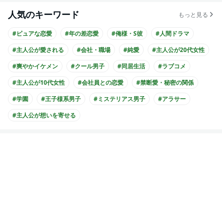
人気のキーワード
もっと見る
#ピュアな恋愛
#年の差恋愛
#俺様・S彼
#人間ドラマ
#主人公が愛される
#会社・職場
#純愛
#主人公が20代女性
#爽やかイケメン
#クール男子
#同居生活
#ラブコメ
#主人公が10代女性
#会社員との恋愛
#禁断愛・秘密の関係
#学園
#王子様系男子
#ミステリアス男子
#アラサー
#主人公が想いを寄せる