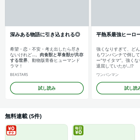
深みある物語に引き込まれる◎
平熱系最強ヒーロ
希望・恋・不安・考え出したら尽き
強くなりすぎて、どん
ないけれど…。
肉食獣と草食獣が共存
もワンパンチで倒して
する世界
、動物版青春ヒューマンド
ー“サイタマ”。強く
ラマ！
退屈していたが…!?
BEASTARS
ワンパンマン
試し読み
試し読
無料連載 (5件)