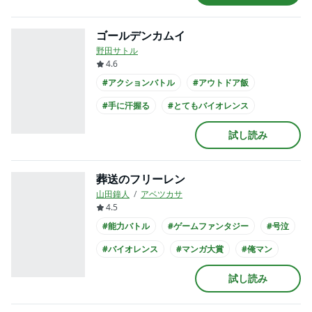
#書店員が選んだコミック
#アニメ化
ゴールデンカムイ
野田サトル
4.6
#アクションバトル
#アウトドア飯
#手に汗握る
#とてもバイオレンス
#バトル
#手塚治虫文化賞
#マンガ大賞
試し読み
#このマンガがすごい
#俺マン
#幕末が舞台
葬送のフリーレン
山田鐘人
アベツカサ
4.5
#能力バトル
#ゲームファンタジー
#号泣
#バイオレンス
#マンガ大賞
#俺マン
#アニメ化
試し読み