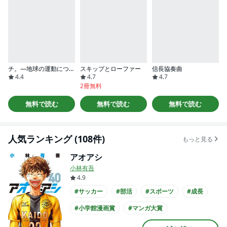
チ。―地球の運動について―
スキップとローファー
信長協奏曲
4.4
4.7
4.7
2冊無料
無料で読む
無料で読む
無料で読む
人気ランキング (108件)
もっと見る
アオアシ
小林有吾
4.9
#サッカー
#部活
#スポーツ
#成長
#小学館漫画賞
#マンガ大賞
#次にくるマンガ大賞
#中学生
#アニメ化