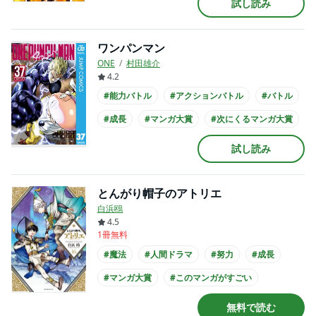
試し読み
#実写化
ワンパンマン
ONE
村田雄介
4.2
#能力バトル
#アクションバトル
#バトル
#成長
#マンガ大賞
#次にくるマンガ大賞
#書店員が選んだコミック
#アニメ化
試し読み
#実写化
#映画化
とんがり帽子のアトリエ
白浜鴎
4.5
1冊無料
#魔法
#人間ドラマ
#努力
#成長
#マンガ大賞
#このマンガがすごい
#次にくるマンガ大賞
#俺マン
無料で読む