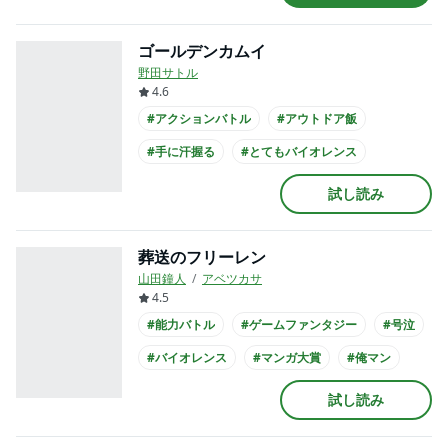
#書店員が選んだコミック
#アニメ化
ゴールデンカムイ
野田サトル
4.6
#アクションバトル
#アウトドア飯
#手に汗握る
#とてもバイオレンス
#バトル
#手塚治虫文化賞
#マンガ大賞
試し読み
#このマンガがすごい
#俺マン
#幕末が舞台
葬送のフリーレン
山田鐘人
アベツカサ
4.5
#能力バトル
#ゲームファンタジー
#号泣
#バイオレンス
#マンガ大賞
#俺マン
#アニメ化
試し読み