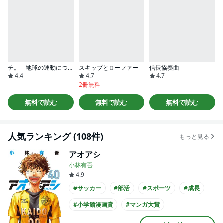
チ。―地球の運動について―
スキップとローファー
信長協奏曲
4.4
4.7
4.7
2冊無料
無料で読む
無料で読む
無料で読む
人気ランキング (108件)
もっと見る
アオアシ
小林有吾
4.9
#サッカー
#部活
#スポーツ
#成長
#小学館漫画賞
#マンガ大賞
#次にくるマンガ大賞
#中学生
#アニメ化