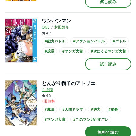
試し読み
#実写化
ワンパンマン
ONE
村田雄介
4.2
#能力バトル
#アクションバトル
#バトル
#成長
#マンガ大賞
#次にくるマンガ大賞
#書店員が選んだコミック
#アニメ化
試し読み
#実写化
#映画化
とんがり帽子のアトリエ
白浜鴎
4.5
1冊無料
#魔法
#人間ドラマ
#努力
#成長
#マンガ大賞
#このマンガがすごい
#次にくるマンガ大賞
#俺マン
無料で読む