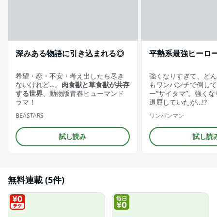
深みある物語に引き込まれる◎
平熱系最強ヒーロ
希望・恋・不安・考え出したら尽き
強くなりすぎて、どん
ないけれど…。
肉食獣と草食獣が共存
もワンパンチで倒して
する世界
、動物版青春ヒューマンド
ー“サイタマ”。強く
ラマ！
退屈していたが…!?
BEASTARS
ワンパンマン
試し読み
試し読
無料連載 (5件)