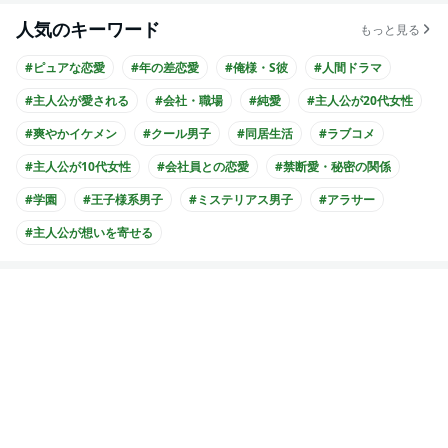
人気のキーワード
もっと見る
#ピュアな恋愛
#年の差恋愛
#俺様・S彼
#人間ドラマ
#主人公が愛される
#会社・職場
#純愛
#主人公が20代女性
#爽やかイケメン
#クール男子
#同居生活
#ラブコメ
#主人公が10代女性
#会社員との恋愛
#禁断愛・秘密の関係
#学園
#王子様系男子
#ミステリアス男子
#アラサー
#主人公が想いを寄せる