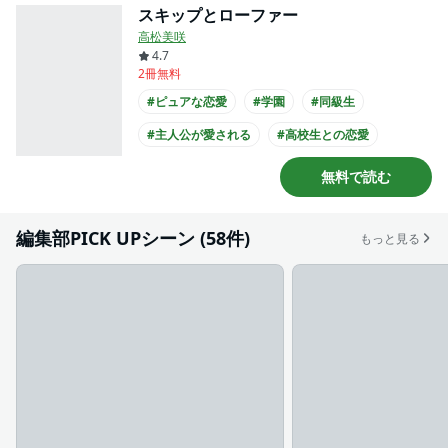
スキップとローファー
高松美咲
4.7
2冊無料
#ピュアな恋愛
#学園
#同級生
#主人公が愛される
#高校生との恋愛
#王子様系男子
#マンガ大賞
無料で読む
#このマンガがすごい
#俺マン
#主人公が10代女性
編集部PICK UPシーン (58件)
もっと見る