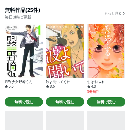
無料作品(25件)
もっと見る
毎日0時に更新
月刊少女野崎くん
波よ聞いてくれ
ちはやふる
5.0
3.6
4.3
3冊無料
無料で読む
無料で読む
無料で読む