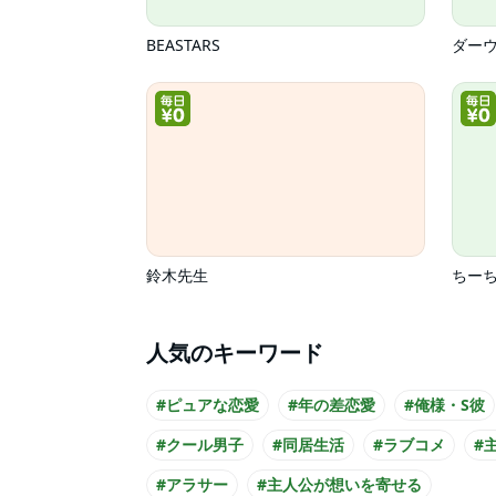
BEASTARS
ダー
鈴木先生
ちー
人気のキーワード
#ピュアな恋愛
#年の差恋愛
#俺様・S彼
#クール男子
#同居生活
#ラブコメ
#
#アラサー
#主人公が想いを寄せる