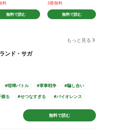
無料
3冊無料
無料で読む
無料で読む
もっと見る
ランド・サガ
#喧嘩バトル
#軍事戦争
#騙し合い
汗握る
#せつなすぎる
#バイオレンス
#成長
#講談社漫画賞
無料で読む