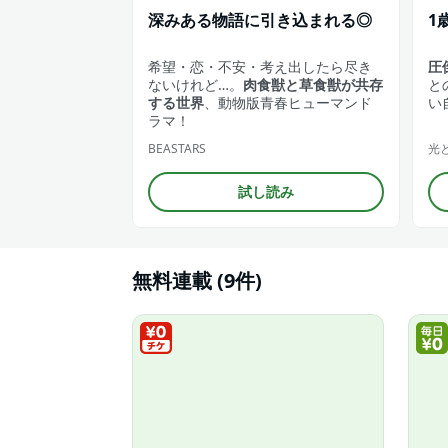
深みある物語に引き込まれる◎
1
希望・恋・不安・考え出したら尽き
圧
ないけれど…。
肉食獣と草食獣が共存
と
する世界
、動物版青春ヒューマンド
い
ラマ！
BEASTARS
光
試し読み
無料連載 (9件)