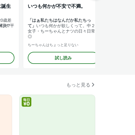
に誕生
いつも何かが不安で不満。
世界が大
0歳差
「はぁ私たちはなんだか私たちっ
「テロ」「
決!?
平
て」
いつも何かが欲しくって。中２
トが抱える
女子・ちーちゃんとナツの日々日常
ーリーが対
◎
ちーちゃんはちょっと足りない
ダーウィン事
試し読み
もっと見る