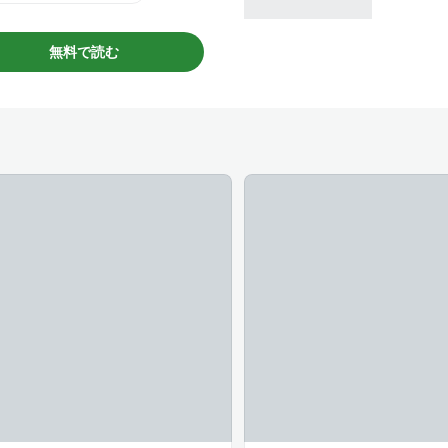
マンガ大賞
#俺マン
無料で読む