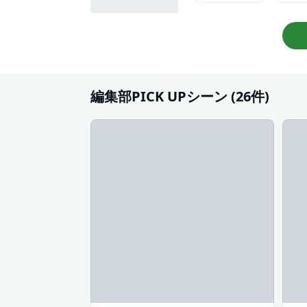
#手塚治虫文化賞
#
#高校生
編集部PICK UPシーン (26件)