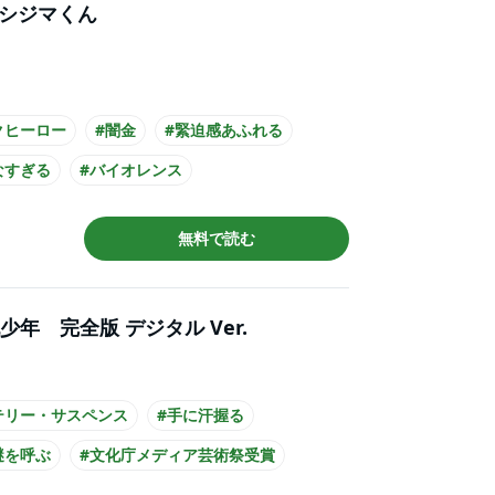
シジマくん
クヒーロー
#闇金
#緊迫感あふれる
なすぎる
#バイオレンス
グラ・裏社会
#風刺
#小学館漫画賞
無料で読む
庁メディア芸術祭受賞
#このマンガがすごい
少年 完全版 デジタル Ver.
テリー・サスペンス
#手に汗握る
謎を呼ぶ
#文化庁メディア芸術祭受賞
化
#映画化
#アングレーム国際漫画祭