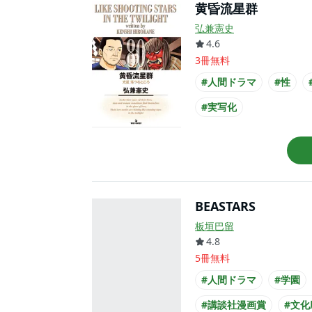
黄昏流星群
弘兼憲史
4.6
3冊無料
#人間ドラマ
#性
#実写化
BEASTARS
板垣巴留
4.8
5冊無料
#人間ドラマ
#学園
#講談社漫画賞
#文