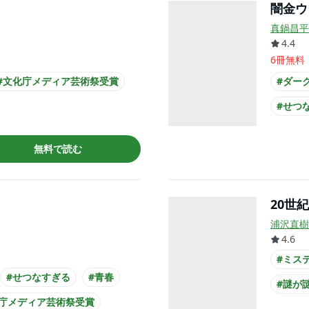
闇金ウ
真鍋昌平
4.4
6冊無料
#文化庁メディア芸術祭受賞
#ダー
#せつ
#アン
無料で読む
#文化
20世紀
浦沢直樹
4.6
#ミス
#せつなすぎる
#青春
#謎が
化庁メディア芸術祭受賞
#実写