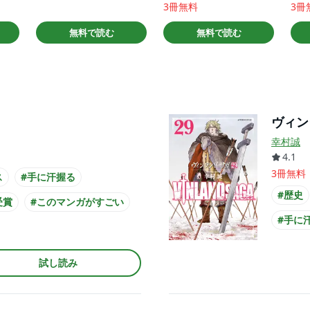
3冊無料
3冊
無料で読む
無料で読む
ヴィン
幸村誠
4.1
3冊無料
ス
#手に汗握る
#歴史
受賞
#このマンガがすごい
#手に
を読め！
#努力
試し読み