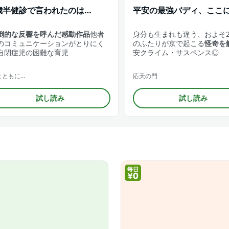
歳半健診で言われたのは…
平安の最強バディ、ここ
倒的な反響を呼んだ感動作品
他者
身分も生まれも違う、およそ2
のコミュニケーションがとりにく
のふたりが京で起こる
怪奇を解
自閉症児の困難な育児
安クライム・サスペンス◎
とともに…
応天の門
試し読み
試し読み