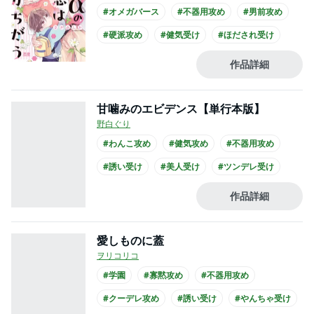
#オメガバース
#不器用攻め
#男前攻め
#硬派攻め
#健気受け
#ほだされ受け
#美人受け
#ほのぼの
#あまあま
作品詳細
#年上・年下
甘噛みのエビデンス【単行本版】
野白ぐり
#わんこ攻め
#健気攻め
#不器用攻め
#誘い受け
#美人受け
#ツンデレ受け
#ほのぼの
#あまあま
#仕事関係
作品詳細
#年下攻め
愛しものに蓋
ヲリコリコ
#学園
#寡黙攻め
#不器用攻め
#クーデレ攻め
#誘い受け
#やんちゃ受け