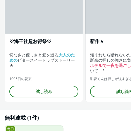
♡海王社超お得祭♡
新作★
切なさと優しさと愛を巡る
大人のた
頼まれたら断れないた
めの
ビタースイートラブストーリー
影森の押しの強さに負
★
ホテルで一夜を過ごし
いて…!?
1095日の花束
試し読み
試し読
無料連載 (1件)