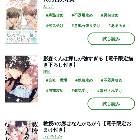
みつこ
#寡黙攻め
#不器用攻め
#男前攻め
#健気受け
#意地っ張り受け
#あまあま
#せつない
#年下攻め
#ノンケ攻め
試し読み
#リーマン受け
影森くんは押しが強すぎる【電子限定描
き下ろし付き】
理原
#会社・職場
#執着攻め
#不器用攻め
#男前攻め
#健気受け
#ほだされ受け
#あまあま
#シュール
#先輩・後輩
試し読み
#年下攻め
教授αの恋はなんかちがう【電子限定お
まけ付き】
さがみしか