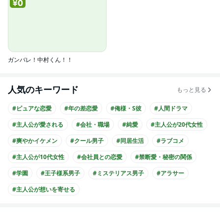
ガンバレ！中村くん！！
人気のキーワード
もっと見る
#ピュアな恋愛
#年の差恋愛
#俺様・S彼
#人間ドラマ
#主人公が愛される
#会社・職場
#純愛
#主人公が20代女性
#爽やかイケメン
#クール男子
#同居生活
#ラブコメ
#主人公が10代女性
#会社員との恋愛
#禁断愛・秘密の関係
#学園
#王子様系男子
#ミステリアス男子
#アラサー
#主人公が想いを寄せる