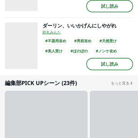
#健気受け
#せつない
#シュール
試し読み
#同級生
ダーリン、いいかげんにしやがれ
鈴丸みんた
#不器用攻め
#男前攻め
#天然受け
#美人受け
#ほのぼの
#ノンケ攻め
#20代攻め
#10代受け
試し読み
編集部PICK UPシーン (23件)
もっと見る