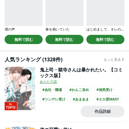
僕の声
春を抱いていた
はじめまして、オレの親友
無料で読む
無料で読む
無料で読む
人気ランキング (1328件)
もっと見る
鬼上司・獄寺さんは暴かれたい。【コミ
ックス版】
あらた六花
#会社・職場
#わんこ攻め
#強気受け
#ツンデレ受け
#あまあま
#エロ度MAX!!
#上司・部下
#年下攻め
#ノンケ攻め
作品詳細
#スーツ攻め