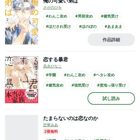
俺の可愛い弟は
さがのひを
#わんこ攻め
#男前攻め
#健気受け
#ほだされ受け
#ほのぼの
#あまあま
#義兄弟
#年下攻め
#大学生攻め
作品詳細
#リーマン受け
恋する暴君
高永ひなこ
#学園
#わんこ攻め
#ヘタレ攻め
#健気攻め
#強気受け
#意地っ張り受け
#ほのぼの
#せつない
#複数カップリング
試し読み
#先輩・後輩
たまらないのは恋なのか
空華みあ
2冊無料