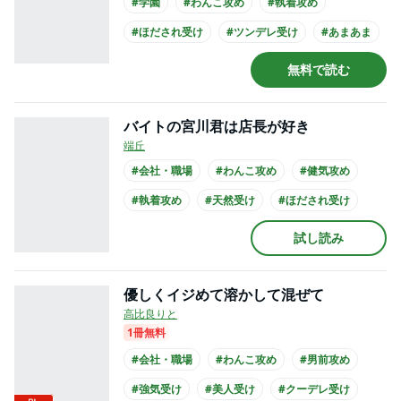
#学園
#わんこ攻め
#執着攻め
#ほだされ受け
#ツンデレ受け
#あまあま
#せつない
#同級生
#不良受け
無料で読む
#高校生攻め
バイトの宮川君は店長が好き
端丘
#会社・職場
#わんこ攻め
#健気攻め
#執着攻め
#天然受け
#ほだされ受け
#ほのぼの
#せつない
#上司・部下
試し読み
#年下攻め
優しくイジめて溶かして混ぜて
高比良りと
1冊無料
#会社・職場
#わんこ攻め
#男前攻め
#強気受け
#美人受け
#クーデレ受け