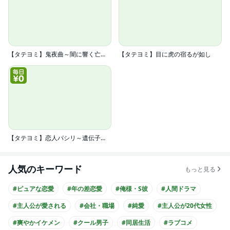
【タテヨミ】鬼夜曲～闇に響く亡霊の唄～
【タテヨミ】目に虎の宿るが如し
【タテヨミ】恋人パシリ～遺伝子の発現にはご注意を～
人気のキーワード
もっと見る
#ピュアな恋愛
#年の差恋愛
#俺様・S彼
#人間ドラマ
#主人公が愛される
#会社・職場
#純愛
#主人公が20代女性
#爽やかイケメン
#クール男子
#同居生活
#ラブコメ