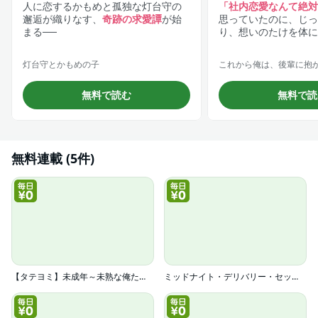
人に恋するかもめと孤独な灯台守の
「社内恋愛なんて絶対
邂逅が織りなす、
奇跡の求愛譚
が始
思っていたのに、じっ
まる──
り、想いのたけを体に
灯台守とかもめの子
これから俺は、後輩に抱
無料で読む
無料で読
無料連載 (5件)
【タテヨミ】未成年～未熟な俺たちは不器用に進行中～
ミッドナイト・デリバリー・セックス【電子限定かきおろし漫画付】