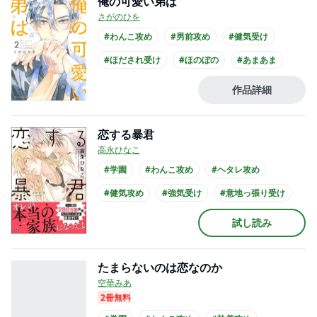
俺の可愛い弟は
さがのひを
#わんこ攻め
#男前攻め
#健気受け
#ほだされ受け
#ほのぼの
#あまあま
#義兄弟
#年下攻め
#大学生攻め
作品詳細
#リーマン受け
恋する暴君
高永ひなこ
#学園
#わんこ攻め
#ヘタレ攻め
#健気攻め
#強気受け
#意地っ張り受け
#ほのぼの
#せつない
#複数カップリング
試し読み
#先輩・後輩
たまらないのは恋なのか
空華みあ
2冊無料