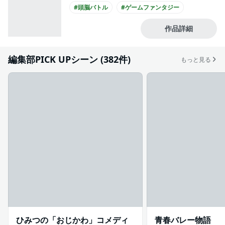
#頭脳バトル
#ゲームファンタジー
#騙し合い
#ギャンブル
#デスゲーム
作品詳細
#緊迫感あふれる
#とてもバイオレンス
#アングラ・裏社会
編集部PICK UPシーン (382件)
もっと見る
ひみつの「おじかわ」コメディ
青春バレー物語