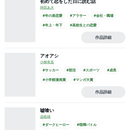
初めて恋をした日に読む話
持田あき
#年の差恋愛
#アラサー
#会社・職場
#年上・年下
#高校生との恋愛
#ひねくれ男子
#クール男子
作品詳細
#主人公が30代女性
#主人公が先生
#制服
アオアシ
小林有吾
#サッカー
#部活
#スポーツ
#成長
#小学館漫画賞
#マンガ大賞
#次にくるマンガ大賞
#中学生
#アニメ化
作品詳細
#実写化
嘘喰い
迫稔雄
#ダークヒーロー
#喧嘩バトル