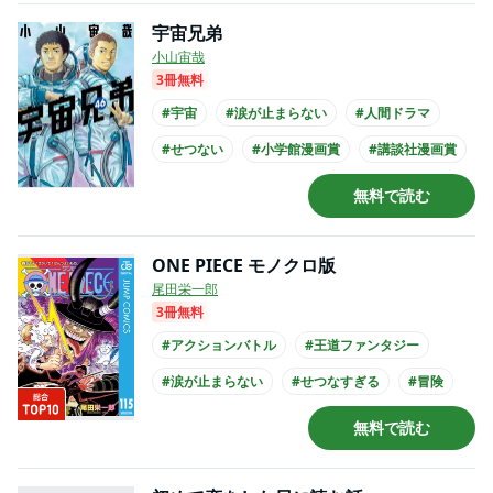
宇宙兄弟
小山宙哉
3冊無料
#宇宙
#涙が止まらない
#人間ドラマ
#せつない
#小学館漫画賞
#講談社漫画賞
#俺マン
#アニメ化
#実写化
#映画化
無料で読む
ONE PIECE モノクロ版
尾田栄一郎
3冊無料
#アクションバトル
#王道ファンタジー
#涙が止まらない
#せつなすぎる
#冒険
#このマンガがすごい
#俺マン
無料で読む
#TSUTAYA大賞
#アニメ化
#実写化