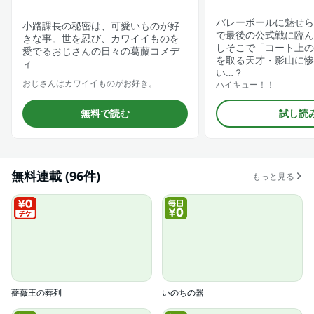
バレーボールに魅せら
小路課長の秘密は、可愛いものが好
で最後の公式戦に臨ん
きな事。世を忍び、カワイイものを
しそこで「コート上の
愛でるおじさんの日々の葛藤コメデ
を取る天才・影山に惨
ィ
い…？
おじさんはカワイイものがお好き。
ハイキュー！！
無料で読む
試し読
無料連載 (96件)
もっと見る
薔薇王の葬列
いのちの器