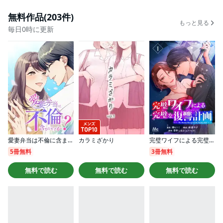
無料作品(203件)
もっと見る
毎日0時に更新
愛妻弁当は不倫に含まれますか？【タテヨミ】
カラミざかり
完璧ワイフによる完璧な復讐計画
5冊無料
3冊無料
無料で読む
無料で読む
無料で読む