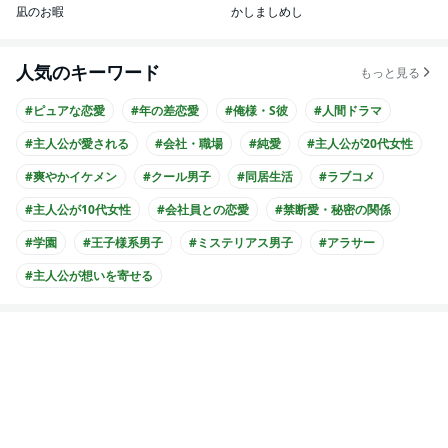
凪のお暇
かしましめし
人気のキーワード
もっと見る
#ピュアな恋愛
#年の差恋愛
#俺様・S彼
#人間ドラマ
#主人公が愛される
#会社・職場
#純愛
#主人公が20代女性
#爽やかイケメン
#クール男子
#同居生活
#ラブコメ
#主人公が10代女性
#会社員との恋愛
#禁断愛・秘密の関係
#学園
#王子様系男子
#ミステリアス男子
#アラサー
#主人公が想いを寄せる