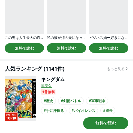
この男は人生最大の過ちです
私の彼が姉の夫になった理由【合本版】
ビジネス婚ー好きになったら離婚しますー【単行本版】
無料で読む
無料で読む
無料で読む
人気ランキング (1141件)
もっと見る
キングダム
原泰久
1冊無料
#歴史
#剣術バトル
#軍事戦争
#手に汗握る
#バイオレンス
#成長
#手塚治虫文化賞
#戦場
#TSUTAYA大賞
無料で読む
#アニメ化