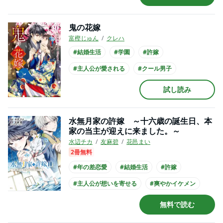
鬼の花嫁
富樫じゅん
クレハ
#結婚生活
#学園
#許嫁
#主人公が愛される
#クール男子
#主人公が10代女性
#主人公が高校生
試し読み
#妖怪との恋愛
#黒髪男子
#スーツ
水無月家の許嫁 ～十六歳の誕生日、本
家の当主が迎えに来ました。～
水辺チカ
友麻碧
花邑まい
2冊無料
#年の差恋愛
#結婚生活
#許嫁
#主人公が想いを寄せる
#爽やかイケメン
#主人公が10代女性
#主人公が高校生
無料で読む
#和装