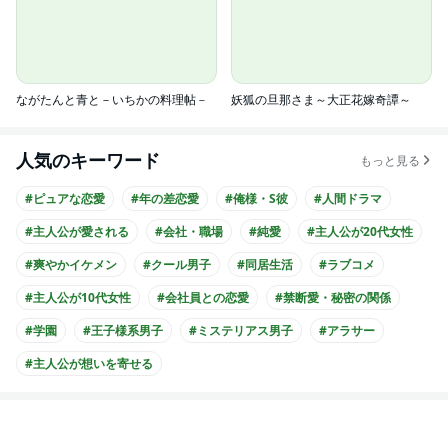
ながたんと青と－いちかの料理帖－
妖狐の旦那さま～大正花嫁奇譚～
人気のキーワード
もっと見る
#ピュアな恋愛
#年の差恋愛
#俺様・S彼
#人間ドラマ
#主人公が愛される
#会社・職場
#純愛
#主人公が20代女性
#爽やかイケメン
#クール男子
#同居生活
#ラブコメ
#主人公が10代女性
#会社員との恋愛
#禁断愛・秘密の関係
#学園
#王子様系男子
#ミステリアス男子
#アラサー
#主人公が想いを寄せる