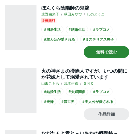
ぼんくら陰陽師の鬼嫁
遠野由来子
秋田みやび
しのとうこ
5冊無料
#同居生活
#結婚生活
#ラブコメ
#主人公が愛される
#ミステリアス男子
#主人公が大学生
#黒髪男子
#和装
無料で読む
火の神さまの掃除人ですが、いつの間に
か花嫁として溺愛されています
山田こもも
浅木伊都
ＳＮＣ
#結婚生活
#夫婦関係
#ラブコメ
#夫婦
#異世界
#主人公が愛される
#クール男子
#長身男子
#和装
作品詳細
ながたんと青と－いちかの料理帖－