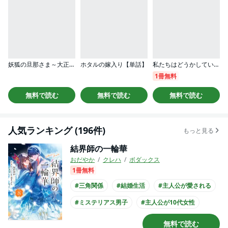
妖狐の旦那さま～大正花嫁奇譚～
ホタルの嫁入り【単話】
私たちはどうかしている 妻恋い
1冊無料
無料で読む
無料で読む
無料で読む
人気ランキング (196件)
もっと見る
結界師の一輪華
おだやか
クレハ
ボダックス
1冊無料
#三角関係
#結婚生活
#主人公が愛される
#ミステリアス男子
#主人公が10代女性
#主人公が高校生
#和装
#コミカライズ化
無料で読む