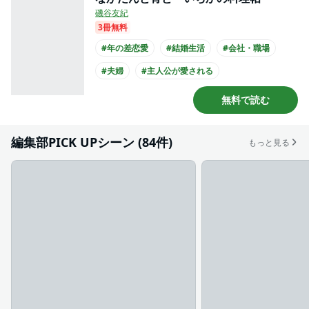
磯谷友紀
3冊無料
#年の差恋愛
#結婚生活
#会社・職場
#夫婦
#主人公が愛される
#大学生との恋愛
#ひねくれ男子
無料で読む
#主人公が30代女性
#黒髪男子
#和装
編集部PICK UPシーン (84件)
もっと見る