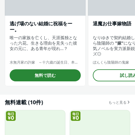
逃げ場のない結婚に祝福をー
退魔お仕事嫁物語
ー。
唯一の家族を亡くし、天涯孤独とな
なりゆきで契約結婚し
った六花。生きる理由を見失った彼
ら陰陽師の
"嫁"
にな
女の元に、ある青年が現れ…？
気ノベルを実力派新鋭
ズ◎
水無月家の許嫁 ～十六歳の誕生日、本家の当主が迎えに来ました。～
ぼんくら陰陽師の鬼嫁
無料で読む
試し読
無料連載 (10件)
もっと見る