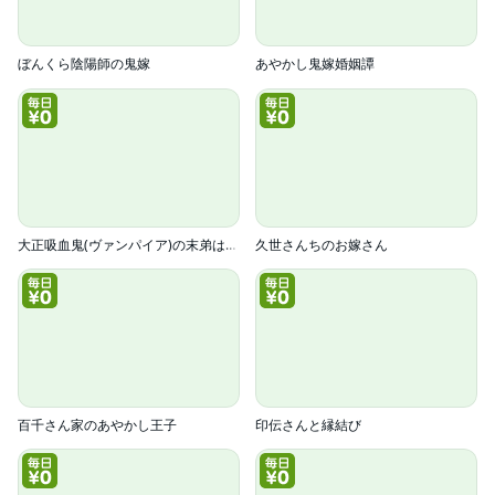
ぼんくら陰陽師の鬼嫁
あやかし鬼嫁婚姻譚
大正吸血鬼(ヴァンパイア)の末弟は血ではなく蜜をご所望です
久世さんちのお嫁さん
百千さん家のあやかし王子
印伝さんと縁結び