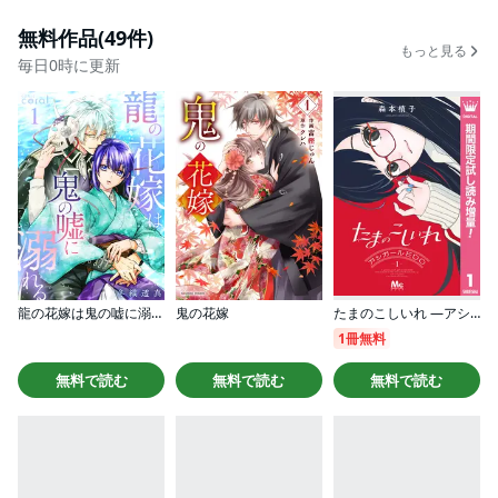
無料作品(49件)
もっと見る
毎日0時に更新
龍の花嫁は鬼の嘘に溺れる
鬼の花嫁
たまのこしいれ ―アシガールEDO―
1冊無料
無料で読む
無料で読む
無料で読む