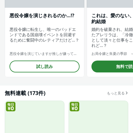
悪役令嬢を演じきれるのか…⁉
これは、愛のない
約結婚
悪役令嬢に転生し、唯一のバッドエ
婚約を破棄され、結婚
ンドである国崩壊イベントを回避す
たアレリラは、「冷徹
るために奮闘中のレティアだけど…？
として淡々と仕事をこ
れど…？
悪役令嬢を演じていますが推しが嫌ってくれません【合冊版】
試し読み
無料で読
無料連載 (173件)
もっと見る