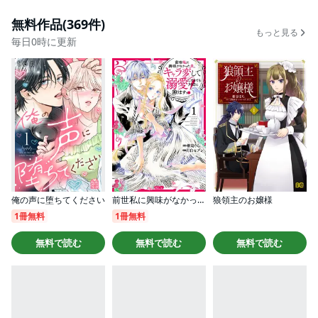
無料作品(369件)
もっと見る
毎日0時に更新
俺の声に堕ちてください
前世私に興味がなかった夫、キャラ変して溺愛してきても対応に困りますっ！
狼領主のお嬢様
1冊無料
1冊無料
無料で読む
無料で読む
無料で読む