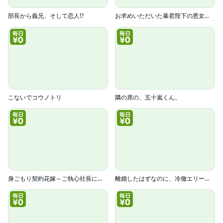
部長から義兄、そして恋人!?
お求めいただいた暴君陛下の悪女です(コミック)
こないでコウノトリ
隣の席の、五十嵐くん。
身ごもり契約花嫁～ご執心社長に買われて愛を孕みました～
離婚したはずなのに、冷徹エリート御曹司に容赦なく溺愛されています