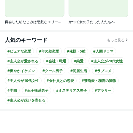
再会した幼なじみは悪戯なエリート警視～初心な同居がスタートしました～
かつて女の子だった人たちへ
人気のキーワード
もっと見る
#ピュアな恋愛
#年の差恋愛
#俺様・S彼
#人間ドラマ
#主人公が愛される
#会社・職場
#純愛
#主人公が20代女性
#爽やかイケメン
#クール男子
#同居生活
#ラブコメ
#主人公が10代女性
#会社員との恋愛
#禁断愛・秘密の関係
#学園
#王子様系男子
#ミステリアス男子
#アラサー
#主人公が想いを寄せる