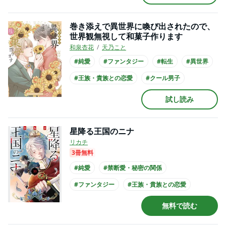
#主人公が10代女性
#コミカライズ化
巻き添えで異世界に喚び出されたので、
世界観無視して和菓子作ります
和泉杏花
天乃こと
#純愛
#ファンタジー
#転生
#異世界
#王族・貴族との恋愛
#クール男子
試し読み
星降る王国のニナ
リカチ
3冊無料
#純愛
#禁断愛・秘密の関係
#ファンタジー
#王族・貴族との恋愛
#ミステリアス男子
#クール男子
無料で読む
#主人公が10代女性
#長身男子
#黒髪男子