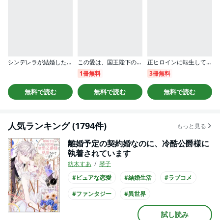
シンデレラが結婚したので意地悪な義姉はクールに去……れません！？（単話版）
この愛は、国王陛下のご命令じゃない ～おひとりさま希望の令嬢ですが、不仲な騎士が離してくれません！～
正ヒロインに転生して断罪されたけど、最強魔術師の王子様に溺愛されてます！？ 【短編】
1冊無料
3冊無料
無料で読む
無料で読む
無料で読む
人気ランキング (1794件)
もっと見る
離婚予定の契約婚なのに、冷酷公爵様に
執着されています
紡木すあ
琴子
#ピュアな恋愛
#結婚生活
#ラブコメ
#ファンタジー
#異世界
#王族・貴族との恋愛
#クール男子
試し読み