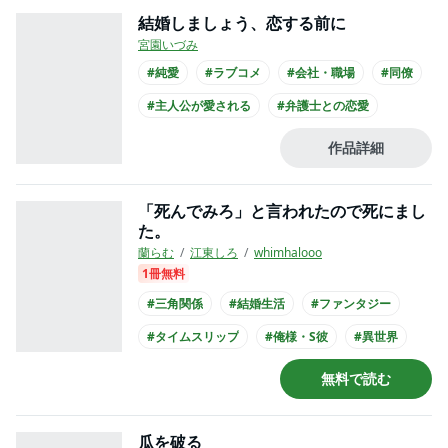
結婚しましょう、恋する前に
宮園いづみ
#純愛
#ラブコメ
#会社・職場
#同僚
#主人公が愛される
#弁護士との恋愛
#クール男子
#主人公が会社員
#スーツ
作品詳細
「死んでみろ」と言われたので死にまし
た。
蘭らむ
江東しろ
whimhalooo
1冊無料
#三角関係
#結婚生活
#ファンタジー
#タイムスリップ
#俺様・S彼
#異世界
#主人公が愛される
#王族・貴族との恋愛
無料で読む
#クール男子
#黒髪男子
瓜を破る