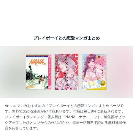
プレイボーイとの恋愛マンガまとめ
Amebaマンガおすすめの「プレイボーイとの恋愛マンガ」まとめページで
す。無料で読める漫画が67作品あります。作品は毎日0時に更新されます。
プレイボーイランキング一番人気は「NANA―ナナ―」です。編集部がピッ
クアップしたひとコマからの作品紹介や、毎日一話無料で読める無料連載作
品を紹介しています。