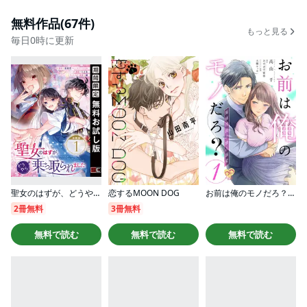
無料作品(67件)
もっと見る
毎日0時に更新
聖女のはずが、どうやら乗っ取られました【分冊版】
恋するMOON DOG
お前は俺のモノだろ？【単話】
2冊無料
3冊無料
無料で読む
無料で読む
無料で読む