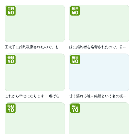
王太子に婚約破棄されたので、もうバカのふりはやめようと思います
妹に婚約者を略奪されたので、公爵家の後輩と偽装婚約したら何故か溺愛されています。
これから幸せになります！ 虐げられ令嬢ですが敵対国の公爵様に何故か溺愛されてます（分冊版）
甘く濡れる嘘～結婚という名の復讐～