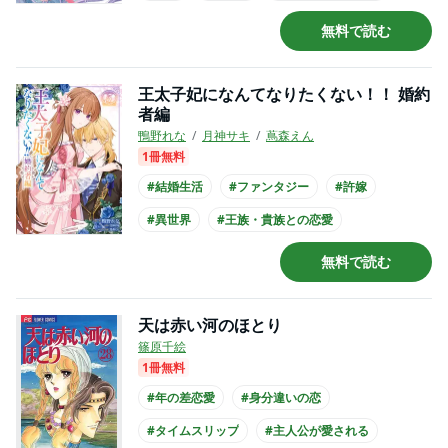
#王族・貴族との恋愛
#王子様系男子
無料で読む
#犬系男子
#主人公が10代女性
王太子妃になんてなりたくない！！ 婚約
者編
鴨野れな
月神サキ
蔦森えん
1冊無料
#結婚生活
#ファンタジー
#許嫁
#異世界
#王族・貴族との恋愛
#王子様系男子
#コミカライズ化
無料で読む
天は赤い河のほとり
篠原千絵
1冊無料
#年の差恋愛
#身分違いの恋
#タイムスリップ
#主人公が愛される