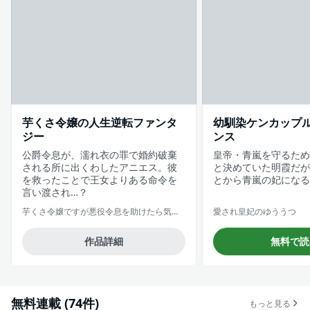
芋くさ令嬢の人生逆転ファンタ
幼馴染ケンカップ
ジー
ンス
公爵令息が、濡れ衣の罪で婚約破棄
皇帝・青嵐を守るため
される所に出くわしたアニエス。彼
と決めていた明霞だが
を救ったことで王女よりある命令を
とから青嵐の妃になる
言い渡され…？
芋くさ令嬢ですが悪役令息を助けたら気に入られました
愛され皇妃のゆううつ
作品詳細
無料で読
無料連載 (74件)
もっと見る