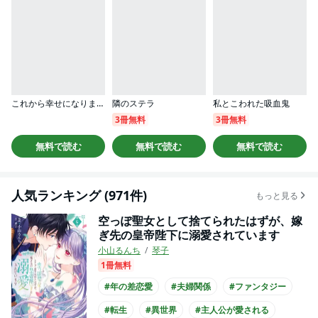
これから幸せになります！ 虐げられ令嬢ですが敵対国の公爵様に何故か溺愛されてます（分冊版）
隣のステラ
私とこわれた吸血鬼
3冊無料
3冊無料
無料で読む
無料で読む
無料で読む
人気ランキング (971件)
もっと見る
空っぽ聖女として捨てられたはずが、嫁
ぎ先の皇帝陛下に溺愛されています
小山るんち
琴子
1冊無料
#年の差恋愛
#夫婦関係
#ファンタジー
#転生
#異世界
#主人公が愛される