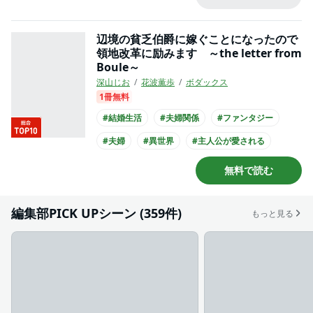
#コミカライズ化
辺境の貧乏伯爵に嫁ぐことになったので
領地改革に励みます ～the letter from
Boule～
深山じお
花波薫歩
ボダックス
1冊無料
#結婚生活
#夫婦関係
#ファンタジー
#夫婦
#異世界
#主人公が愛される
#王族・貴族との恋愛
#王子様系男子
無料で読む
#犬系男子
#コミカライズ化
編集部PICK UPシーン (359件)
もっと見る