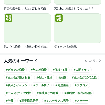
真実の愛を見つけたと言われて婚約破棄されたので、復縁を迫られても今さらもう遅いです！(コミック)
実は私、溺愛されてました！？ ～最低彼氏から最強彼氏へ～
脱いだら絶倫！？身体の相性で結ぶ契約婚
ダィテス領攻防記
人気のキーワード
もっと見る
#ピュアな恋愛
#年の差恋愛
#俺様・S彼
#人間ドラマ
#主人公が愛される
#会社・職場
#純愛
#主人公が20代女性
#爽やかイケメン
#クール男子
#同居生活
#ラブコメ
#主人公が10代女性
#会社員との恋愛
#禁断愛・秘密の関係
#学園
#王子様系男子
#ミステリアス男子
#アラサー