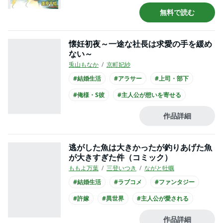
#王子様との恋愛
#王子様系男子
無料で読む
#小学館漫画賞
#主人公が10代女性
#主人公が中学生
懐妊初夜～一途な社長は求愛の手を緩め
ない～
兎山もなか
京町妃紗
#結婚生活
#アラサー
#上司・部下
#俺様・S彼
#主人公が想いを寄せる
#社長との恋愛
#王子様系男子
作品詳細
#主人公が30代女性
#主人公が会社員
#スーツ
逃がした魚は大きかったが釣りあげた魚
が大きすぎた件（コミック）
ももよ万葉
三登いつき
ながと牡蠣
#結婚生活
#ラブコメ
#ファンタジー
#許嫁
#異世界
#主人公が愛される
#王族・貴族との恋愛
#王子様系男子
作品詳細